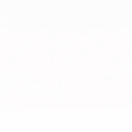
Direkt
zum
Hauptinhalt
UEFA U17-EM Frauen
GLORIA
Gloria Cassar Stat.
CASSAR
Malta
Überblick
Keine Daten für diesen Spieler vorhanden