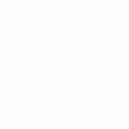
UEFA U17-EM Frauen
Spiele
News
Auslosungen
Geschichte
Video
Über
Teams
SEITEN IM
UEFA-
NETZWERK
UEFA.com
UEFA-Stiftung
für Kinder
SPRACHE &AUML;NDERN
Deutsch
English
Français
Deutsch
Русский
Español
Italiano
Português
Datenschutz