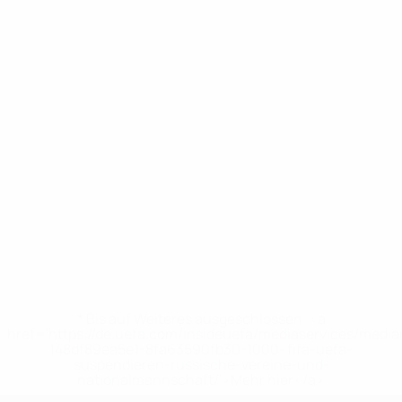
* Bis auf Weiteres ausgeschlossen. <a
href='https://de.uefa.com/insideuefa/mediaservices/medi
148df89ea5e1-8fa63590fb30-1000--fifa-uefa-
suspendieren-russische-vereine-und-
nationalmannschaft/'>Mehr hier</a>