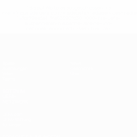
* Bis auf Weiteres ausgeschlossen. <a
href='https://de.uefa.com/insideuefa/mediaservices/medi
148df89ea5e1-8fa63590fb30-1000--fifa-uefa-
suspendieren-russische-vereine-und-
nationalmannschaft/'>Mehr hier</a>
UEFA U17-EM Frauen
Spiele
News
Auslosungen
Geschichte
Video
Über
Teams
SEITEN IM
UEFA-
NETZWERK
UEFA.com
UEFA-Stiftung
für Kinder