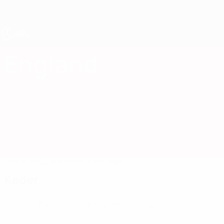
Direkt
zum
Hauptinhalt
UEFA U17-EM Frauen
England
England UEFA-U17-EM Frauen 2027
Überblick
Spiele
Statistiken
Kader
Kader
Offizielle Spielerliste noch nicht verfügbar