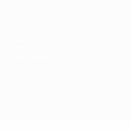
SPRACHE &AUML;NDERN
Deutsch
English
Français
Deutsch
Русский
Español
Italiano
Português
Datenschutz
Nutzungsbedingungen
Cookie-Politik
Datenschutzeinstellungen
© 1998-2026 UEFA. Alle Rechte vorbehalten
Der Name UEFA, das UEFA-Logo und alle Marken von UEFA-
Wettbewerben sind geschützte Marken und/oder von der UEFA
urheberrechtlich geschützt. Sie dürfen nicht für kommerzielle
Zwecke verwendet werden. Mit der Verwendung von UEFA.com
erklären Sie sich mit den Nutzungsbedingungen und der
Datenschutzpolitik für die Website einverstanden.