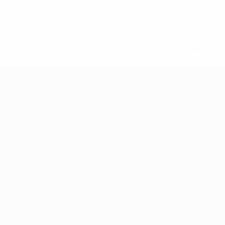
-148df89ea5e1-8fa63590fb30-1000--fifa-uefa-suspendieren-
>