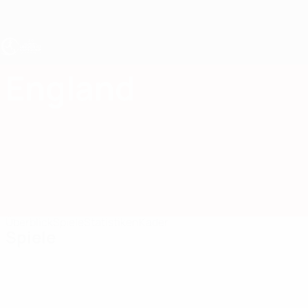
Direkt
zum
Hauptinhalt
UEFA U17-EM Frauen
England
England UEFA-U17-EM Frauen 2027
Überblick
Spiele
Statistiken
Kader
Spiele