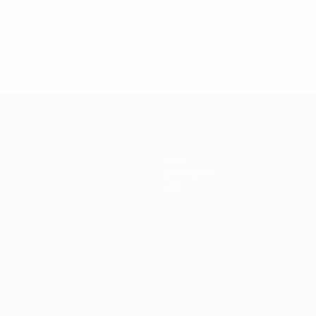
uefa.com/insideuefa/mediaservices/mediareleases/news/0272
russische-vereine-und-nationalmannschaft/'>Mehr hier</a
News
Geschichte
Über
Português