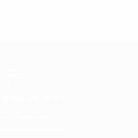
Aktuelle News
* Bis auf Weiteres ausgeschlossen. <a href='https://de.
UEFA U17-EM Frauen
Spiele
Auslosungen
Video
Teams
SEITEN IM UEFA-NETZWERK
UEFA.com
UEFA-Stiftung für Kinder
SPRACHE &AUML;NDERN
Deutsch
English
Français
Deutsch
Русский
Español
Italiano