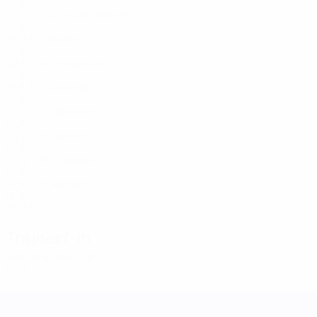
NOR
27
1
-
Graham Hansen
10
NOR
31
9
3
Reiten
11
NOR
32
10
-
Hegerberg
14
NOR
31
8
3
Jøsendal
17
NOR
25
-
-
Dønnum
17
NOR
24
3
-
Terland
19
NOR
25
9
1
Gaupset
20
NOR
21
9
1
Jensen
22
NOR
30
7
1
Trainer/-in
Gemma Grainger
ENG
UEFA Women's Nations League