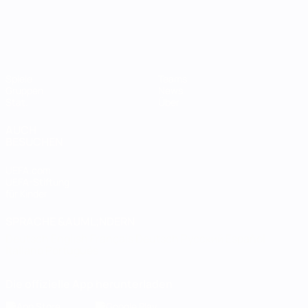
Spiele
Teams
Gruppen
News
Stat.
Über
AUCH
BESUCHEN
UEFA.com
UEFA-Stiftung
für Kinder
SPRACHE &AUML;NDERN
Deutsch
English
Français
Deutsch
Русский
Español
Italiano
Português
Die offizielle App herunterladen