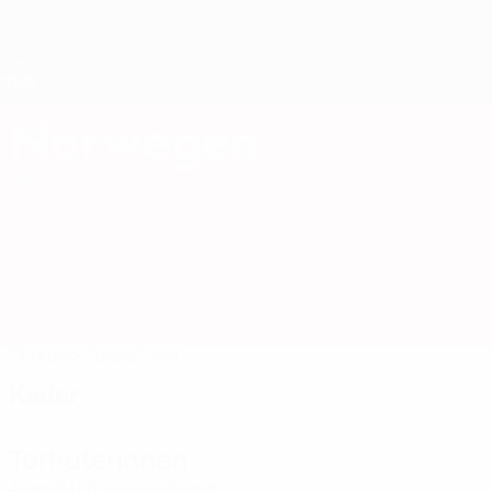
Direkt
zum
Hauptinhalt
Nations League &amp; Women's EURO
Erhalten
Live-Ergebnisse &amp; Statistiken
UEFA Women's Nations League
Norwegen
Norwegen Women's European Qualifiers 2027
Liga
Überblick
Spiele
Kader
Kader
Torhüterinnen
Alter
EM
GT
Fiskerstrand
1