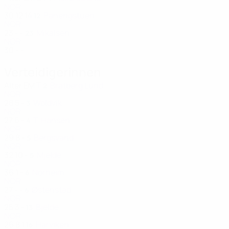
NOR
30
12
14
Panengstuen
12
NOR
23
-
-
Mikalsen
23
NOR
30
-
-
Verteidigerinnen
Alter
EM
T
Bratberg Lund
2
NOR
28
5
-
Woldvik
3
NOR
27
6
-
T. Hansen
4
NOR
29
8
-
Bergsvand
5
NOR
32
10
-
Mjelde
5
NOR
36
1
-
Norheim
6
NOR
27
-
-
Østenstad
6
NOR
25
3
-
Bjelde
13
NOR
26
8
1
Harviken
16