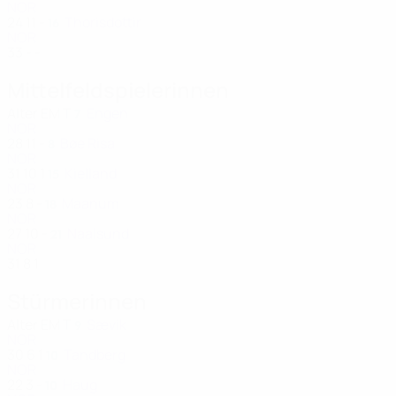
NOR
24
11
-
Thorisdottir
16
NOR
33
-
-
Mittelfeldspielerinnen
Alter
EM
T
Engen
7
NOR
28
11
-
Bøe Risa
8
NOR
31
10
1
Kielland
15
NOR
23
8
-
Maanum
18
NOR
27
10
-
Naalsund
21
NOR
31
8
1
Stürmerinnen
Alter
EM
T
Sævik
9
NOR
30
6
1
Tandberg
10
NOR
22
3
-
Haug
10