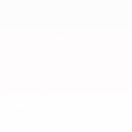
Direkt
zum
Hauptinhalt
Nations League &amp; Women's EURO
Live-Ergebnisse &amp; Statistiken
UEFA Women's Nations League
Norwegen
Norwegen Women's European Qualifiers 2027
Liga
Überblick
Spiele
Kader
21 Februar 2025