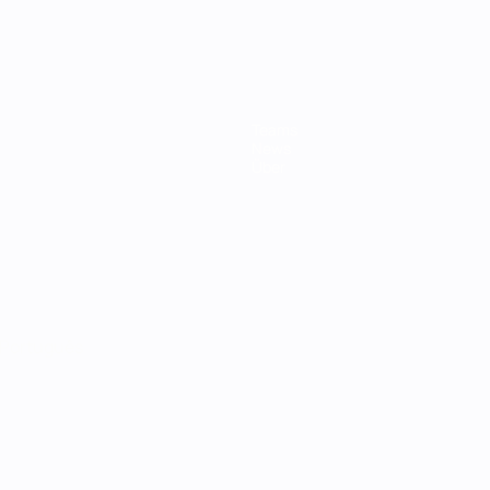
Teams
News
Über
Português