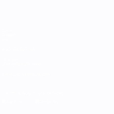
Spiele
Gruppen
Stat.
AUCH BESUCHEN
UEFA.com
UEFA-Stiftung für Kinder
SPRACHE &AUML;NDERN
Deutsch
English
Français
Deutsch
Русский
Español
Italiano
Die offizielle App herunterladen