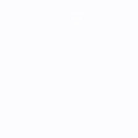
Teams
News
Über
Português