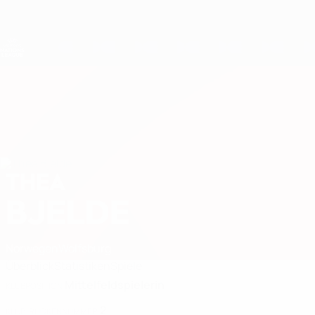
Direkt
zum
Hauptinhalt
Nations League &amp; Women's EURO
Live-Ergebnisse &amp; Statistiken
UEFA Women's Nations League
THEA
Thea Bjelde Stat. 2027
BJELDE
Norwegen
Wolfsburg
Überblick
Statistiken
Spiele
Mittelfeldspielerin
KLUBPOSITION
2
KLUB-RÜCKENNUMMER