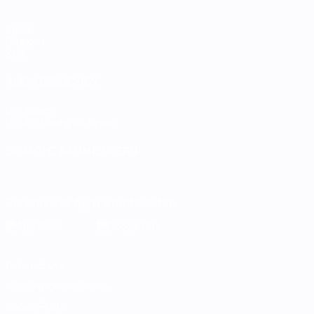
Spiele
Gruppen
Stat.
AUCH BESUCHEN
UEFA.com
UEFA-Stiftung für Kinder
SPRACHE &AUML;NDERN
Deutsch
English
Français
Deutsch
Русский
Español
Italiano
Die offizielle App herunterladen
Datenschutz
Nutzungsbedingungen
Cookie-Politik