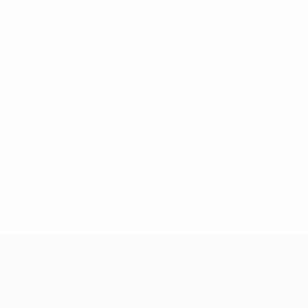
05.6.2000 (26)
GEBURTSDATUM
248
Gespielte Minuten
62 im Schnitt pro Spiel
0
Vorlagen
0
Rote Karten