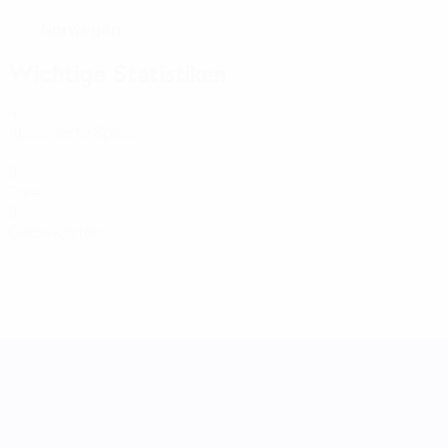
Norwegen
LAND
Wichtige Statistiken
4
Absolvierte Spiele
0
Tore
0
Gelbe Karten
UEFA Women's Nations League