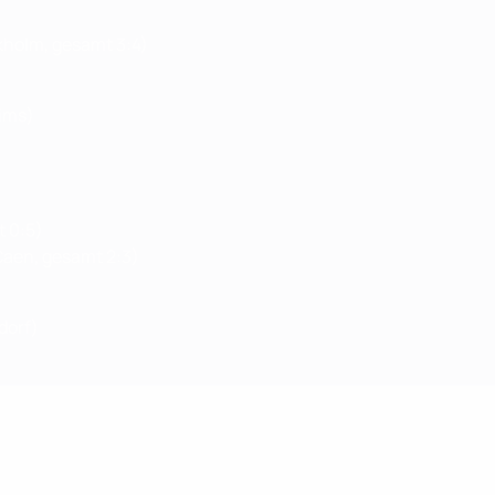
kholm, gesamt 3:4)
ims)
t 0:5)
Caen, gesamt 2:3)
dorf)