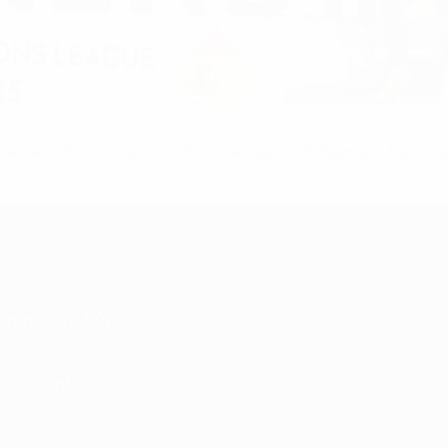
 bei der
UEFA Women's Nations League 2025
Spanien. Nach zwe
id, gesamt 3:0)
rslautern)