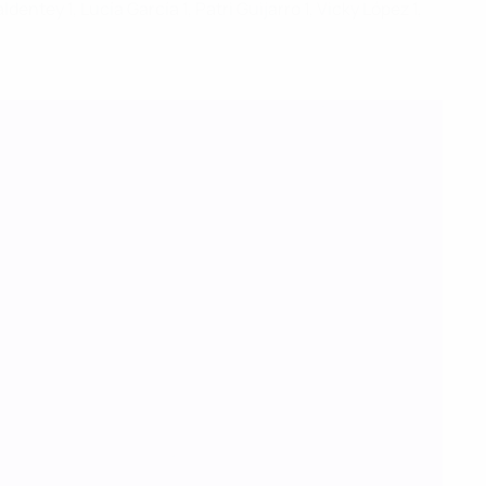
entey 1, Lucía García 1, Patri Guijarro 1, Vicky López 1,