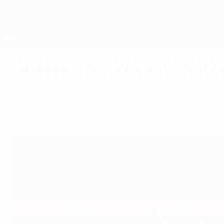
Direkt
zum
Hauptinhalt
Nations League &amp; Women's EURO
Live-Ergebnisse &amp; Statistiken
UEFA Women's Nations League
Gewinner der Women's Natio
Dienstag, 2. Dezember 2025
Nach seinem Erfolg bei der allerersten Ausga