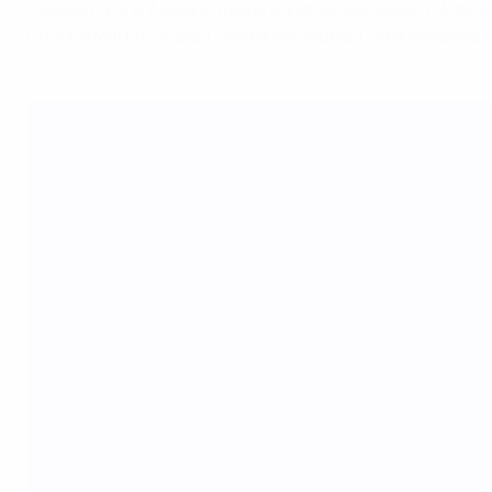
Clàudia Pina 8, Alexia Putellas 5, Esther González 4, Aitana 
Cristina Martin-Prieto 1, Salma Paralluelo 1, Alba Redondo 1