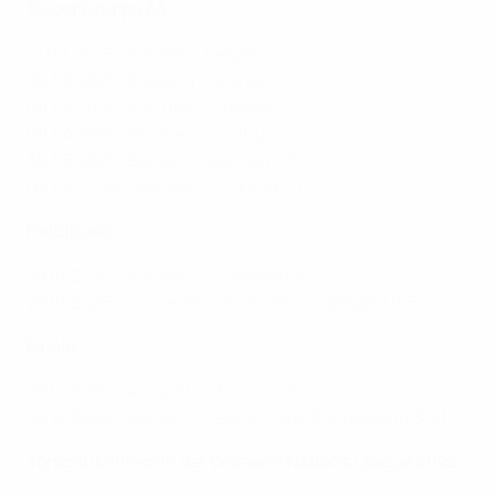
Sieger Gruppe A3
21.02.2025:
Spanien - Belgien 3:2
26.02.2025:
England - Spanien 1:0
04.04.2025:
Portugal - Spanien 2:4
08.04.2025:
Spanien - Portugal 7:1
30.05.2025:
Belgien - Spanien 1:5
03.06.2025:
Spanien - England 2:1
Halbfinale
24.10.2025:
Spanien - Schweden 4:0
28.10.2025:
Schweden - Spanien 0:1
(gesamt 0:5)
Finale
28.11.2025:
Deutschland - Spanien 0:0
02.12.2025:
Spanien - Deutschland 3:0
(gesamt 3:0)
Torschützinnen in der Women's Nations League 2025