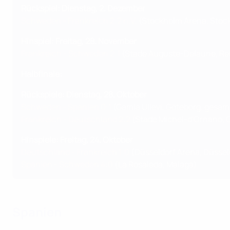
Rückspiel: Dienstag, 2. Dezember
Schweden - Frankreich 2:2 n.V.
(Stockholm Arena, Stoc
Hinspiel: Freitag, 28. November
Frankreich - Schweden 2:1
(Stade Auguste-Delaune, Re
Halbfinale:
Rückspiele: Dienstag, 28. Oktober
Schweden - Spanien 0:1
(Gamla Ullevi, Göteborg, gesam
Frankreich - Deutschland 2:2
(Stade Michel-d'Ornano, 
Hinspiele: Freitag, 24. Oktober
Deutschland - Frankreich 1:0
(Düsseldorf Arena, Düssel
Spanien - Schweden 4:0
(La Rosaleda, Malaga)
Spanien