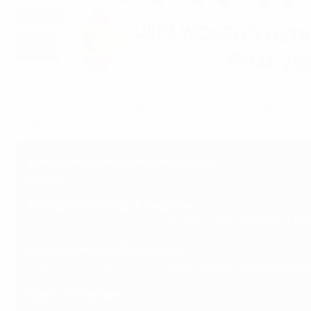
Spanien feiert seine Titelverteidigung
Getty Images
Wie bei der ersten Ausgabe 2023/24 heißt der Sieger auch
gegen Deutschland durch.
Endrunde Women's Nations League
Finale:
Rückspiel: Dienstag, 2. Dezember
Spanien - Deutschland 3:0
(Estadio Metropolitano, Madr
Hinspiel: Freitag, 28. November
Deutschland - Spanien 0:0
(Fritz-Walter-Stadion, Kaise
Duell um Platz drei: