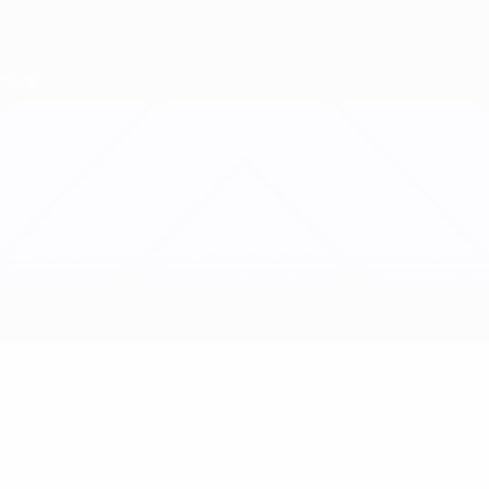
Direkt
zum
Hauptinhalt
Nations League &amp; Women's EURO
Erhalten
Live-Ergebnisse &amp; Statistiken
UEFA Women's Nations League
Spanien vs Schweden
Updates
Infos zum Spiel