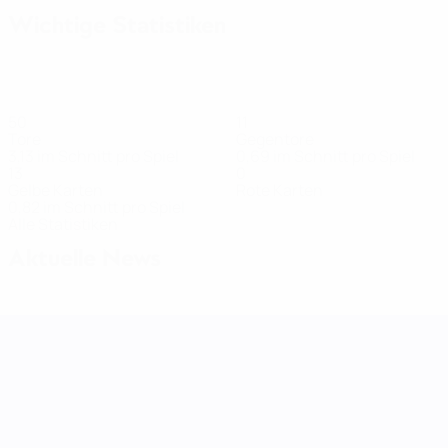
Wichtige Statistiken
50
11
Tore
Gegentore
3,13 im Schnitt pro Spiel
0,69 im Schnitt pro Spiel
13
0
Gelbe Karten
Rote Karten
0,82 im Schnitt pro Spiel
Alle Statistiken
Aktuelle News
UEFA Women's Nations League