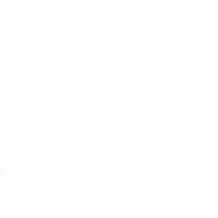
Spiele
Teams
Gruppen
News
Stat.
Über
AUCH
BESUCHEN
UEFA.com
UEFA-Stiftung
für Kinder
SPRACHE &AUML;NDERN
Deutsch
English
Français
Deutsch
Русский
Español
Italiano
Português
Die offizielle App herunterladen
Datenschutz
Nutzungsbedingungen