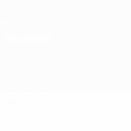
Direkt
zum
Hauptinhalt
Nations League &amp; Women's EURO
Erhalten
Live-Ergebnisse &amp; Statistiken
UEFA Women's Nations League
Spanien
Spanien Women's European Qualifiers 2027
Liga
Überblick
Spiele
Kader
Spiele