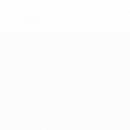
* Bis auf Weiteres ausgeschlossen. <a
href='https://de.uefa.com/insideuefa/mediaservices/medi
148df89ea5e1-8fa63590fb30-1000--fifa-uefa-
suspendieren-russische-vereine-und-
nationalmannschaft/'>Mehr hier</a>
UEFA Women's Futsal EURO
Spiele
News
Auslosungen
Geschichte
Gruppen
Über
Stat.
SEITEN IM
UEFA-
NETZWERK
UEFA.com
UEFA-Stiftung
für Kinder