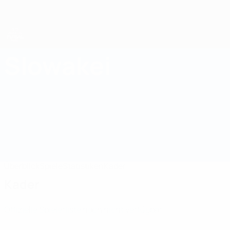
Direkt
zum
Hauptinhalt
UEFA Women's Futsal EURO
Slowakei
Slowakei UEFA Women's Futsal EURO 2027
Überblick
Spiele
Statistiken
Kader
Kader
Offizielle Spielerliste noch nicht verfügbar