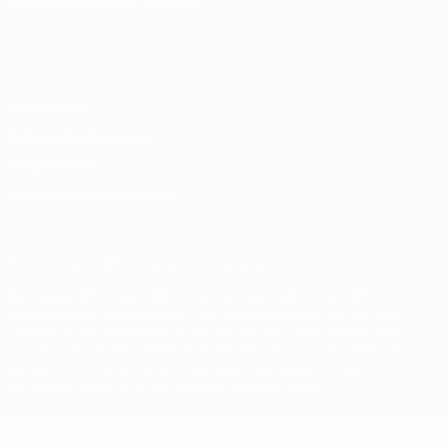
SPRACHE &AUML;NDERN
Deutsch
English
Français
Deutsch
Русский
Español
Italiano
Português
Datenschutz
Nutzungsbedingungen
Cookie-Politik
Datenschutzeinstellungen
© 1998-2026 UEFA. Alle Rechte vorbehalten
Der Name UEFA, das UEFA-Logo und alle Marken von UEFA-
Wettbewerben sind geschützte Marken und/oder von der UEFA
urheberrechtlich geschützt. Sie dürfen nicht für kommerzielle
Zwecke verwendet werden. Mit der Verwendung von UEFA.com
erklären Sie sich mit den Nutzungsbedingungen und der
Datenschutzpolitik für die Website einverstanden.