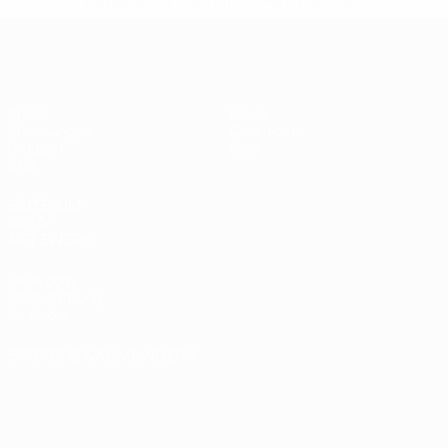
nationalmannschaft/'>Mehr hier</a>
UEFA Women's Futsal EURO
Spiele
News
Auslosungen
Geschichte
Gruppen
Über
Stat.
SEITEN IM
UEFA-
NETZWERK
UEFA.com
UEFA-Stiftung
für Kinder
SPRACHE &AUML;NDERN
Deutsch
English
Français
Deutsch
Русский
Español
Italiano
Português