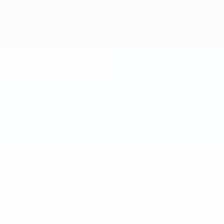
Direkt
zum
Hauptinhalt
UEFA Women's Futsal EURO
Slowakei
Slowakei UEFA Women's Futsal EURO 2027
Überblick
Spiele
Statistiken
Kader
* Bis auf Weiteres ausgeschlossen. <a
href='https://de.uefa.com/insideuefa/mediaservices/medi
148df89ea5e1-8fa63590fb30-1000--fifa-uefa-
suspendieren-russische-vereine-und-