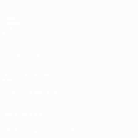
Spiele
Gruppen
UEFA.tv
Stat.
Teams
News
AUCH BESUCHEN
UEFA.com
UEFA-Stiftung für Kinder
Shop
SPRACHE &AUML;NDERN
Deutsch
English
Français
Deutsch
Русский
Español
Italiano
UNS FOLGEN AUF
Die offizielle App herunterladen