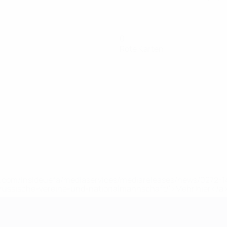
0
Rote Karten
uefa.com/insideuefa/mediaservices/mediareleases/news/0272
russische-vereine-und-nationalmannschaft/'>Mehr hier</a