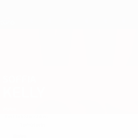
Direkt
zum
Hauptinhalt
Nations League &amp; Women's EURO
Live-Ergebnisse &amp; Statistiken
UEFA Women's EURO
SOFFIA
Soffia Kelly Stat. 2025
KELLY
Wales
Überblick
Statistiken
Torhüterin
POSITION
Wales
LAND