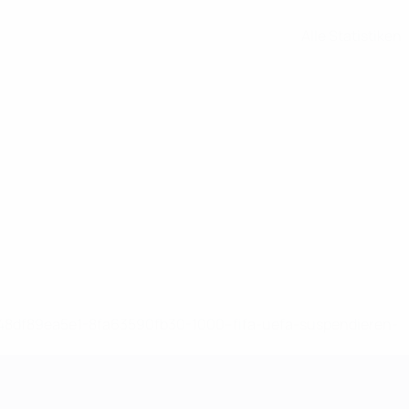
Alle Statistiken
-148df89ea5e1-8fa63590fb30-1000--fifa-uefa-suspendieren-
>