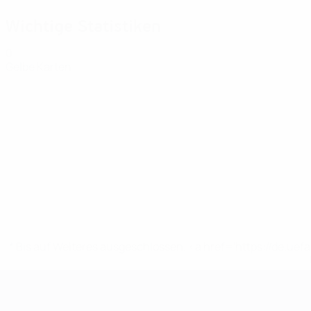
Wichtige Statistiken
0
Gelbe Karten
* Bis auf Weiteres ausgeschlossen. <a href='https://de.
UEFA Women's EURO