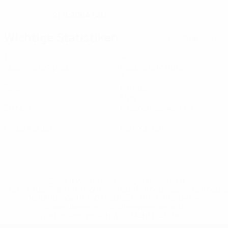
21.9.2004 (21)
GEBURTSDATUM
Wichtige Statistiken
Alle Statistiken
1
90
Absolvierte Spiele
Gespielte Minuten
0
3
Tore
Paraden
0
58%
Zu Null
Passgenauigkeit (%)
0
0
Gelbe Karten
Rote Karten
* Bis auf Weiteres ausgeschlossen. <a
href='https://de.uefa.com/insideuefa/mediaservices/medi
148df89ea5e1-8fa63590fb30-1000--fifa-uefa-
suspendieren-russische-vereine-und-
nationalmannschaft/'>Mehr hier</a>