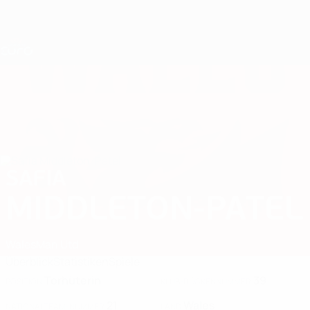
Direkt
zum
Hauptinhalt
Nations League &amp; Women's EURO
Erhalten
Live-Ergebnisse &amp; Statistiken
UEFA Women's EURO
SAFIA
Safia Middleton-Patel Stat. 2025
MIDDLETON-PATEL
Wales
Man Utd
Überblick
Statistiken
Spiele
Torhüterin
39
POSITION
KLUB-RÜCKENNUMMER
21
Wales
NATIONALTEAM-NUMMER
LAND