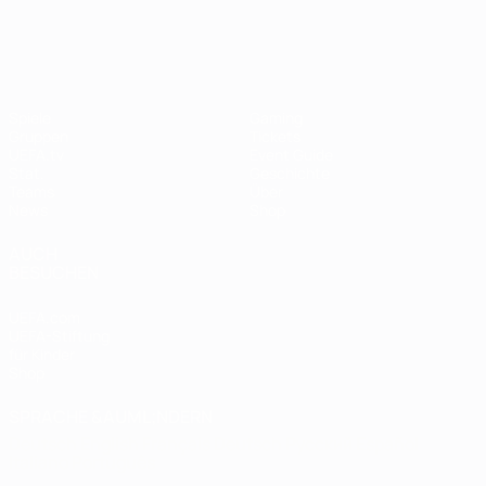
UEFA Women's EURO
Spiele
Gaming
Gruppen
Tickets
UEFA.tv
Event Guide
Stat.
Geschichte
Teams
Über
News
Shop
AUCH
BESUCHEN
UEFA.com
UEFA-Stiftung
für Kinder
Shop
SPRACHE &AUML;NDERN
Deutsch
English
Français
Deutsch
Русский
Español
Italiano
Português