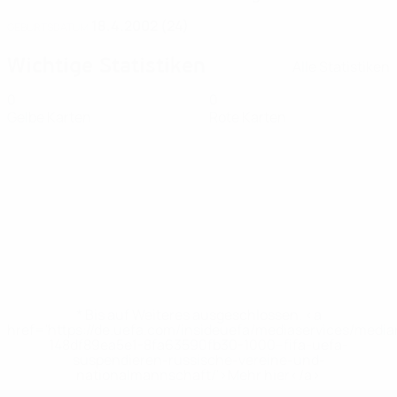
18.4.2002 (24)
GEBURTSDATUM
Wichtige Statistiken
Alle Statistiken
0
0
Gelbe Karten
Rote Karten
* Bis auf Weiteres ausgeschlossen. <a
href='https://de.uefa.com/insideuefa/mediaservices/medi
148df89ea5e1-8fa63590fb30-1000--fifa-uefa-
suspendieren-russische-vereine-und-
nationalmannschaft/'>Mehr hier</a>