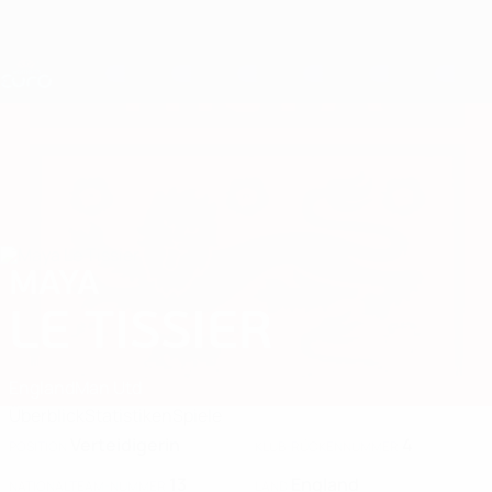
Direkt
zum
Hauptinhalt
Nations League &amp; Women's EURO
Erhalten
Live-Ergebnisse &amp; Statistiken
UEFA Women's EURO
MAYA
Maya Le Tissier Stat. 2025
LE TISSIER
England
Man Utd
Überblick
Statistiken
Spiele
Verteidigerin
4
POSITION
KLUB-RÜCKENNUMMER
13
England
NATIONALTEAM-NUMMER
LAND