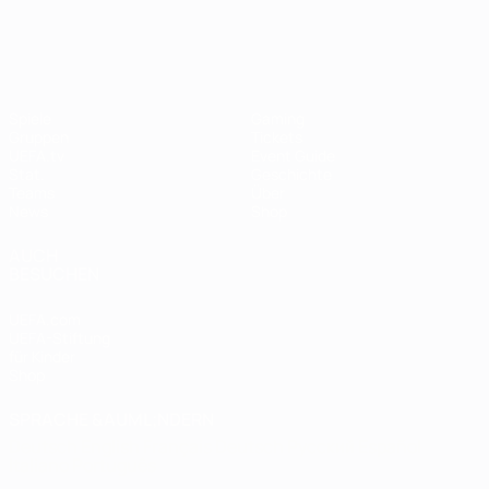
UEFA Women's EURO
Spiele
Gaming
Gruppen
Tickets
UEFA.tv
Event Guide
Stat.
Geschichte
Teams
Über
News
Shop
AUCH
BESUCHEN
UEFA.com
UEFA-Stiftung
für Kinder
Shop
SPRACHE &AUML;NDERN
Deutsch
English
Français
Deutsch
Русский
Español
Italiano
Português