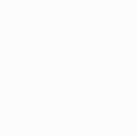
UEFA Women's EURO
Spiele
Gaming
Gruppen
Tickets
UEFA.tv
Event Guide
Stat.
Geschichte
Teams
Über
News
Shop
AUCH
BESUCHEN
UEFA.com
UEFA-Stiftung
für Kinder
Shop
SPRACHE &AUML;NDERN
Deutsch
English
Français
Deutsch
Русский
Español
Italiano
Português