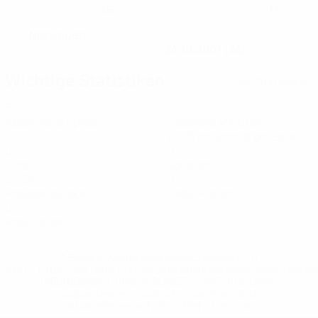
15
17
KLUB-RÜCKENNUMMER
NATIONALTEAM-NUMMER
Norwegen
LAND
GEBURTSDATUM
24.10.2001 (24)
Wichtige Statistiken
Alle Statistiken
3
91
Absolvierte Spiele
Gespielte Minuten
22,75 im Schnitt pro Spiel
0
0
Tore
Vorlagen
93,34%
0
Passgenauigkeit (%)
Gelbe Karten
0
Rote Karten
* Bis auf Weiteres ausgeschlossen. <a
href='https://de.uefa.com/insideuefa/mediaservices/medi
148df89ea5e1-8fa63590fb30-1000--fifa-uefa-
suspendieren-russische-vereine-und-
nationalmannschaft/'>Mehr hier</a>