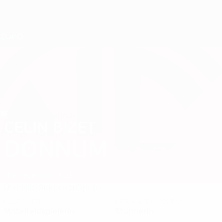
Direkt
zum
Hauptinhalt
Nations League &amp; Women's EURO
Erhalten
Live-Ergebnisse &amp; Statistiken
UEFA Women's EURO
CELIN BIZET
Celin Bizet Dønnum Stat. 2025
DØNNUM
Norwegen
Man Utd
Überblick
Statistiken
Spiele
KLUBPOSITION
NATIONALTEAMPOSITION
Mittelfeldspielerin
Stürmerin