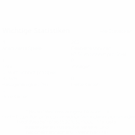
02.07.2025
Kandidatin für das Tor der Runde:
Katariina Kosola
Wichtige Statistiken
Alle Statistiken
3
262
Absolvierte Spiele
Gespielte Minuten
87,34 im Schnitt pro Spiel
1
0
Tore
Vorlagen
0,34 im Schnitt pro Spiel
81,34%
0
Passgenauigkeit (%)
Gelbe Karten
0
Rote Karten
* Bis auf Weiteres ausgeschlossen. <a
href='https://de.uefa.com/insideuefa/mediaservices/medi
148df89ea5e1-8fa63590fb30-1000--fifa-uefa-
suspendieren-russische-vereine-und-
nationalmannschaft/'>Mehr hier</a>