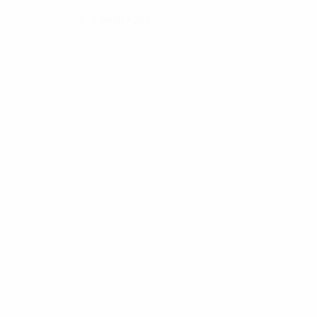
24.2.2001 (25)
GEBURTSDATUM
News
00:25