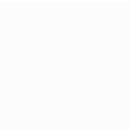
UEFA Women's EURO
Spiele
Gaming
Gruppen
Tickets
UEFA.tv
Event Guide
Stat.
Geschichte
Teams
Über
News
Shop
AUCH
BESUCHEN
UEFA.com
UEFA-Stiftung
für Kinder
Shop
SPRACHE &AUML;NDERN
Deutsch
English
Français
Deutsch
Русский
Español
Italiano
Português