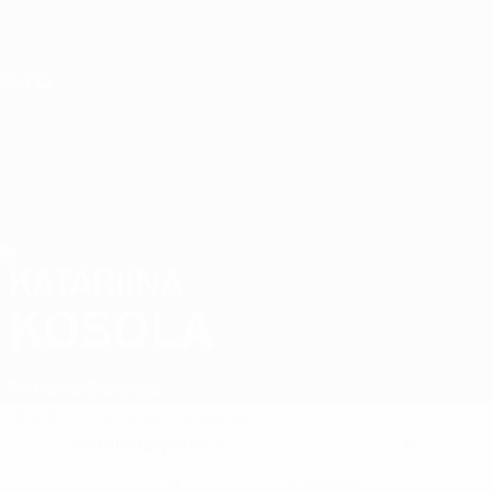
Direkt
zum
Hauptinhalt
Nations League &amp; Women's EURO
Erhalten
Live-Ergebnisse &amp; Statistiken
UEFA Women's EURO
KATARIINA
Katariina Kosola Stat. 2025
KOSOLA
Finnland
Vålerenga
Überblick
Statistiken
Spiele
News
Mittelfeldspielerin
14
POSITION
KLUB-RÜCKENNUMMER
9
Finnland
NATIONALTEAM-NUMMER
LAND