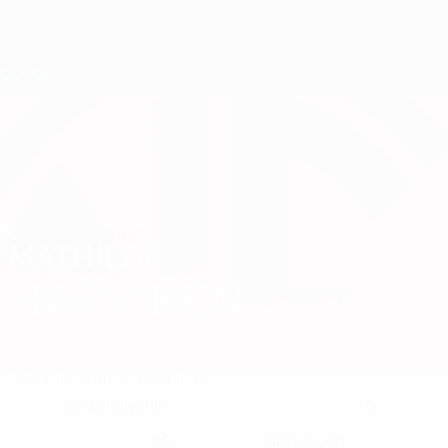
Direkt
zum
Hauptinhalt
Nations League &amp; Women's EURO
Erhalten
Live-Ergebnisse &amp; Statistiken
UEFA Women's EURO
MATHILDE
Mathilde Harviken Stat. 2025
HARVIKEN
Norwegen
Juventus
Überblick
Statistiken
Spiele
Verteidigerin
5
POSITION
KLUB-RÜCKENNUMMER
16
Norwegen
NATIONALTEAM-NUMMER
LAND