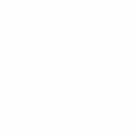
GEBURTSDATUM
29.12.2001 (24)
Wichtige Statistiken
Alle Statistiken
3
160
Absolvierte Spiele
Gespielte Minuten
40 im Schnitt pro Spiel
0
0
Tore
Zweikämpfe
14
84%
Bälle gewonnen
Passgenauigkeit (%)
3,5 im Schnitt pro Spiel
0
0
Gelbe Karten
Rote Karten
* Bis auf Weiteres ausgeschlossen. <a
href='https://de.uefa.com/insideuefa/mediaservices/medi
148df89ea5e1-8fa63590fb30-1000--fifa-uefa-
suspendieren-russische-vereine-und-
nationalmannschaft/'>Mehr hier</a>