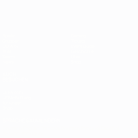
UEFA Women's EURO
Spiele
Gaming
Gruppen
Tickets
UEFA.tv
Event Guide
Stat.
Geschichte
Teams
Über
News
Shop
AUCH
BESUCHEN
UEFA.com
UEFA-Stiftung
für Kinder
Shop
SPRACHE &AUML;NDERN
Deutsch
English
Français
Deutsch
Русский
Español
Italiano
Português