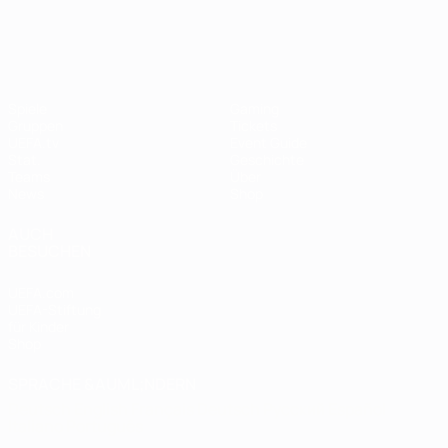
UEFA Women's EURO
Spiele
Gaming
Gruppen
Tickets
UEFA.tv
Event Guide
Stat.
Geschichte
Teams
Über
News
Shop
AUCH
BESUCHEN
UEFA.com
UEFA-Stiftung
für Kinder
Shop
SPRACHE &AUML;NDERN
Deutsch
English
Français
Deutsch
Русский
Español
Italiano
Português