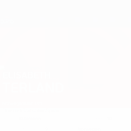
Direkt
zum
Hauptinhalt
Nations League &amp; Women's EURO
Erhalten
Live-Ergebnisse &amp; Statistiken
UEFA Women's EURO
ELISABETH
Elisabeth Terland Stat. 2025
TERLAND
Norwegen
Man Utd
Überblick
Statistiken
Spiele
Stürmerin
10
POSITION
KLUB-RÜCKENNUMMER
9
Norwegen
NATIONALTEAM-NUMMER
LAND