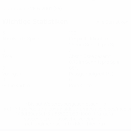
28.6.2001 (25)
GEBURTSDATUM
Wichtige Statistiken
Alle Statistiken
3
102
Absolvierte Spiele
Gespielte Minuten
25,5 im Schnitt pro Spiel
0
3
Tore
Abschlüsse gesamt
0,75 im Schnitt pro Spiel
0
68%
Vorlagen
Passgenauigkeit (%)
0
0
Gelbe Karten
Rote Karten
* Bis auf Weiteres ausgeschlossen. <a
href='https://de.uefa.com/insideuefa/mediaservices/medi
148df89ea5e1-8fa63590fb30-1000--fifa-uefa-
suspendieren-russische-vereine-und-
nationalmannschaft/'>Mehr hier</a>