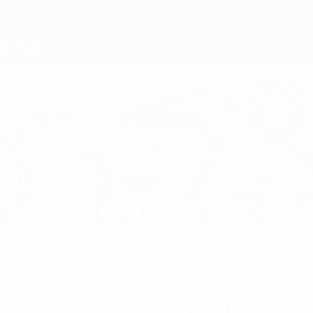
Direkt
zum
Hauptinhalt
Nations League &amp; Women's EURO
Erhalten
Live-Ergebnisse &amp; Statistiken
UEFA Women's EURO
ALISHA
Alisha Lehmann Stat. 2025
LEHMANN
Schweiz
Juventus
Überblick
Statistiken
Spiele
Stürmerin
7
POSITION
KLUB-RÜCKENNUMMER
23
Schweiz
NATIONALTEAM-NUMMER
LAND