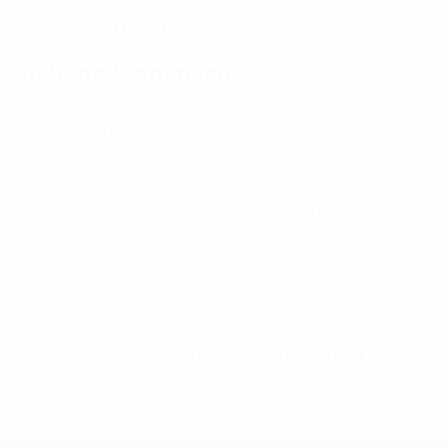
21.1.1999 (27)
GEBURTSDATUM
Wichtige Statistiken
Alle Statistiken
2
10
Absolvierte Spiele
Gespielte Minuten
2,5 im Schnitt pro Spiel
0
1
Tore
Abschlüsse gesamt
0,25 im Schnitt pro Spiel
0
33,5%
Vorlagen
Passgenauigkeit (%)
0
0
Gelbe Karten
Rote Karten
* Bis auf Weiteres ausgeschlossen. <a
href='https://de.uefa.com/insideuefa/mediaservices/medi
148df89ea5e1-8fa63590fb30-1000--fifa-uefa-
suspendieren-russische-vereine-und-
nationalmannschaft/'>Mehr hier</a>