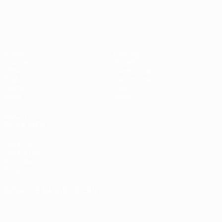
UEFA Women's EURO
Spiele
Gaming
Gruppen
Tickets
UEFA.tv
Event Guide
Stat.
Geschichte
Teams
Über
News
Shop
AUCH
BESUCHEN
UEFA.com
UEFA-Stiftung
für Kinder
Shop
SPRACHE &AUML;NDERN
Deutsch
English
Français
Deutsch
Русский
Español
Italiano
Português