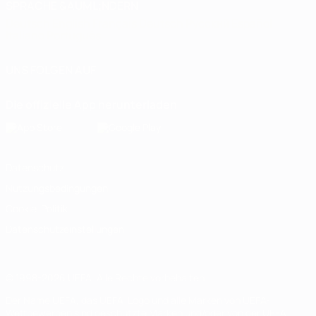
SPRACHE &AUML;NDERN
Deutsch
English
Français
Deutsch
Русский
Español
Italiano
Português
UNS FOLGEN AUF
Die offizielle App herunterladen
Datenschutz
Nutzungsbedingungen
Cookie-Politik
Datenschutzeinstellungen
© 1998-2026 UEFA. Alle Rechte vorbehalten
Der Name UEFA, das UEFA-Logo und alle Marken von UEFA-
Wettbewerben sind geschützte Marken und/oder von der UEFA