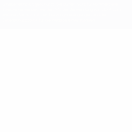
urheberrechtlich geschützt. Sie dürfen nicht für kommerzielle
Zwecke verwendet werden. Mit der Verwendung von UEFA.com
erklären Sie sich mit den Nutzungsbedingungen und der
Datenschutzpolitik für die Website einverstanden.