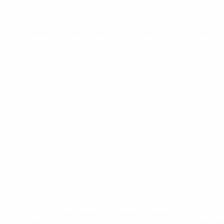
UEFA Women's Nations League
Di 26 Sept. 2023
· Ligaphase
UEFA Women's Nations League
Fr 22 Sept. 2023
· Ligaphase
* Bis auf Weiteres ausgeschlossen. <a
href='https://de.uefa.com/insideuefa/mediaservices/medi