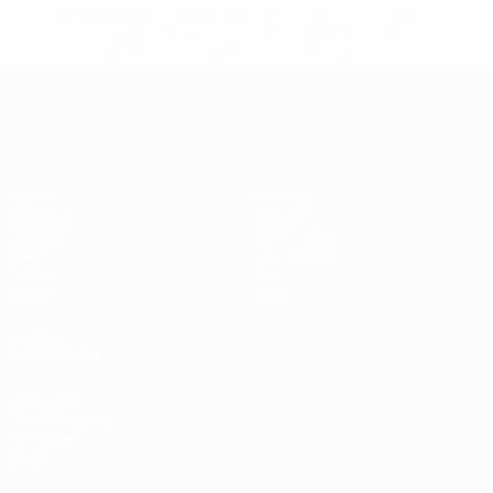
148df89ea5e1-8fa63590fb30-1000--fifa-uefa-
suspendieren-russische-vereine-und-
nationalmannschaft/'>Mehr hier</a>
UEFA Women's EURO
Spiele
Gaming
Gruppen
Tickets
UEFA.tv
Event Guide
Stat.
Geschichte
Teams
Über
News
Shop
AUCH
BESUCHEN
UEFA.com
UEFA-Stiftung
für Kinder
Shop