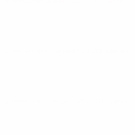
Women's European Qualifiers
Di 16 Juli 2024
· Ligaphase
UEFA Women's Nations League
Di 31 Okt. 2023
· Ligaphase
UEFA Women's Nations League
Fr 27 Okt. 2023
· Ligaphase