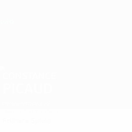
Direkt
zum
Hauptinhalt
Nations League &amp; Women's EURO
Erhalten
Live-Ergebnisse &amp; Statistiken
UEFA Women's EURO
CONSTANCE
Constance Picaud Stat. 2025
PICAUD
Frankreich
FC Fleury 91
Überblick
Statistiken
Spiele
Frühere Spiele