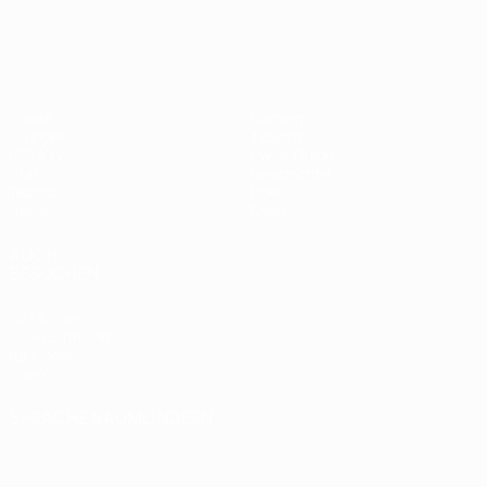
UEFA Women's EURO
Spiele
Gaming
Gruppen
Tickets
UEFA.tv
Event Guide
Stat.
Geschichte
Teams
Über
News
Shop
AUCH
BESUCHEN
UEFA.com
UEFA-Stiftung
für Kinder
Shop
SPRACHE &AUML;NDERN
Deutsch
English
Français
Deutsch
Русский
Español
Italiano
Português