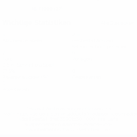
16.7.1999 (27)
GEBURTSDATUM
Wichtige Statistiken
Alle Statistiken
4
274
Absolvierte Spiele
Gespielte Minuten
68,5 im Schnitt pro Spiel
2
0
Tore
Vorlagen
0,5 im Schnitt pro Spiel
77,5%
0
Passgenauigkeit (%)
Gelbe Karten
0
Rote Karten
* Bis auf Weiteres ausgeschlossen. <a
href='https://de.uefa.com/insideuefa/mediaservices/medi
148df89ea5e1-8fa63590fb30-1000--fifa-uefa-
suspendieren-russische-vereine-und-
nationalmannschaft/'>Mehr hier</a>