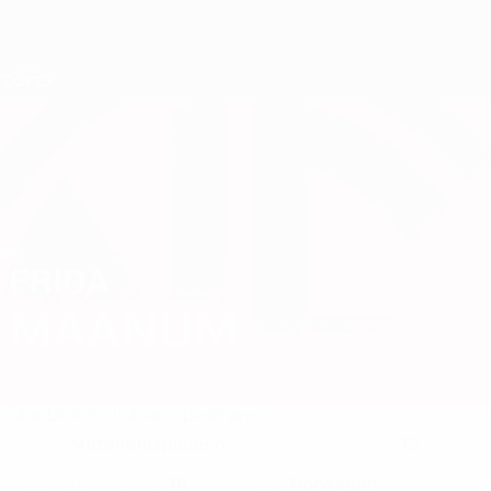
Direkt
zum
Hauptinhalt
Nations League &amp; Women's EURO
Erhalten
Live-Ergebnisse &amp; Statistiken
UEFA Women's EURO
FRIDA
Frida Maanum Stat. 2025
MAANUM
Norwegen
Arsenal
Überblick
Statistiken
Spiele
News
Mittelfeldspielerin
12
POSITION
KLUB-RÜCKENNUMMER
18
Norwegen
NATIONALTEAM-NUMMER
LAND