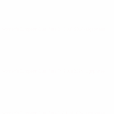
Women's European Qualifiers
Di 16 Juli 2024
· Ligaphase
Women's European Qualifiers
Fr 12 Juli 2024
· Ligaphase
Women's European Qualifiers
Di 4 Juni 2024
· Ligaphase