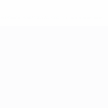
-148df89ea5e1-8fa63590fb30-1000--fifa-uefa-suspendieren-
>