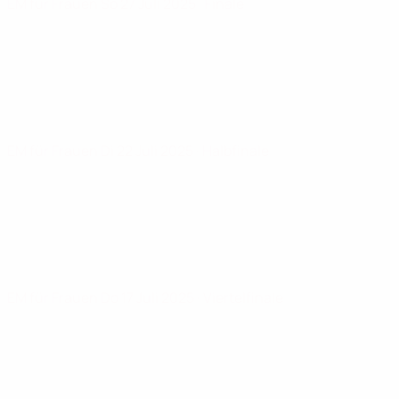
EM für Frauen
So 27 Juli 2025
· Finale
EM für Frauen
Di 22 Juli 2025
· Halbfinale
EM für Frauen
Do 17 Juli 2025
· Viertelfinale