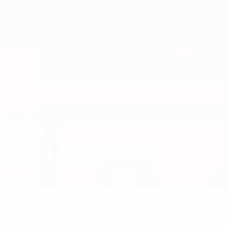
Direkt
zum
Hauptinhalt
Nations League &amp; Women's EURO
Live-Ergebnisse &amp; Statistiken
UEFA Women's EURO
LEAH
Leah Williamson Stat. 2025
WILLIAMSON
England
Arsenal
Überblick
Statistiken
Spiele
Frühere Spiele