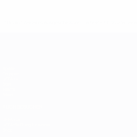
* Bis auf Weiteres ausgeschlossen. <a href='https://de.
UEFA Women's EURO
Spiele
Gruppen
UEFA.tv
Stat.
Teams
News
AUCH BESUCHEN
UEFA.com
UEFA-Stiftung für Kinder
Shop