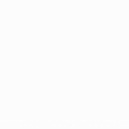
Português
en sind geschützte Marken und/oder von der UEFA urheberrechtlich g
 Nutzungsbedingungen und der Datenschutzpolitik für die Website ein