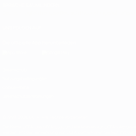
SPRACHE &AUML;NDERN
Deutsch
English
Français
Deutsch
Русский
Español
Italiano
UNS FOLGEN AUF
Die offizielle App herunterladen
Datenschutz
Nutzungsbedingungen
Cookie-Politik
Datenschutzeinstellungen
© 1998-2026 UEFA. Alle Rechte vorbehalten
Der Name UEFA, das UEFA-Logo und alle Marken von UEFA-Wettbewerb
werden. Mit der Verwendung von UEFA.com erklären Sie sich mit den