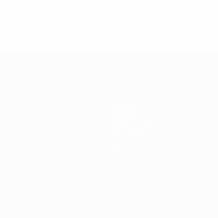
uefa.com/insideuefa/mediaservices/mediareleases/news/0272
russische-vereine-und-nationalmannschaft/'>Mehr hier</a
Gaming
Tickets
Event Guide
Geschichte
Über
Shop