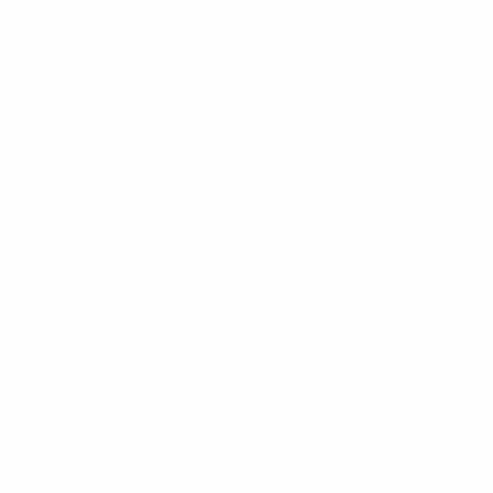
Women's European Qualifiers
Fr 31 Mai 2024
· Ligaphase
Women's European Qualifiers
Di 9 Apr. 2024
· Ligaphase