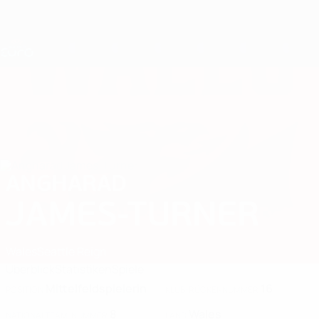
Direkt
zum
Hauptinhalt
Nations League &amp; Women's EURO
Erhalten
Live-Ergebnisse &amp; Statistiken
UEFA Women's EURO
ANGHARAD
Angharad James-Turner Stat. 2025
JAMES-TURNER
Wales
Seattle Reign
Überblick
Statistiken
Spiele
Mittelfeldspielerin
16
POSITION
KLUB-RÜCKENNUMMER
8
Wales
NATIONALTEAM-NUMMER
LAND