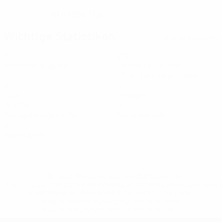
01.6.1994 (32)
GEBURTSDATUM
Wichtige Statistiken
Alle Statistiken
3
270
Absolvierte Spiele
Gespielte Minuten
90 im Schnitt pro Spiel
0
0
Tore
Vorlagen
74,67%
0
Passgenauigkeit (%)
Gelbe Karten
0
Rote Karten
* Bis auf Weiteres ausgeschlossen. <a
href='https://de.uefa.com/insideuefa/mediaservices/medi
148df89ea5e1-8fa63590fb30-1000--fifa-uefa-
suspendieren-russische-vereine-und-
nationalmannschaft/'>Mehr hier</a>