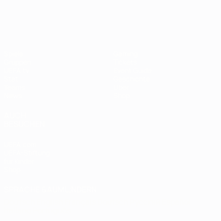
UEFA Women's EURO
Spiele
Gaming
Gruppen
Tickets
UEFA.tv
Event Guide
Stat.
Geschichte
Teams
Über
News
Shop
AUCH
BESUCHEN
UEFA.com
UEFA-Stiftung
für Kinder
Shop
SPRACHE &AUML;NDERN
Deutsch
English
Français
Deutsch
Русский
Español
Italiano
Português