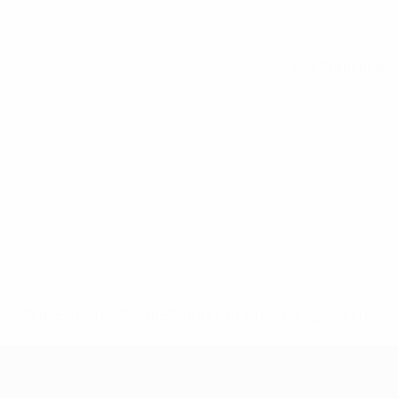
Alle Statistiken
-148df89ea5e1-8fa63590fb30-1000--fifa-uefa-suspendieren-
>