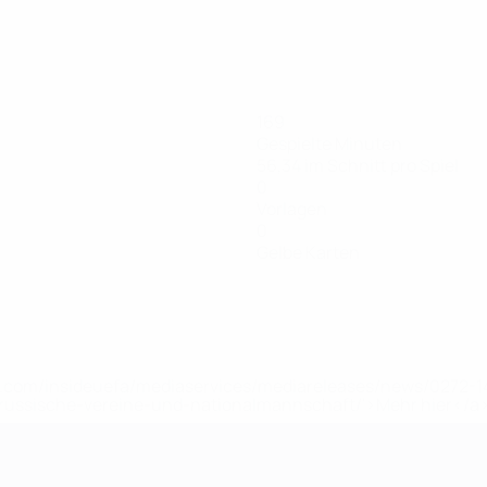
169
Gespielte Minuten
56,34 im Schnitt pro Spiel
0
Vorlagen
0
Gelbe Karten
uefa.com/insideuefa/mediaservices/mediareleases/news/0272
russische-vereine-und-nationalmannschaft/'>Mehr hier</a