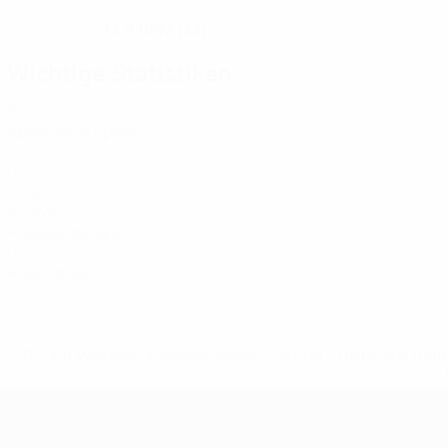
13.9.1992 (33)
GEBURTSDATUM
Wichtige Statistiken
3
Absolvierte Spiele
0
Tore
57,34%
Passgenauigkeit (%)
0
Rote Karten
* Bis auf Weiteres ausgeschlossen. <a href='https://de.
UEFA Women's EURO