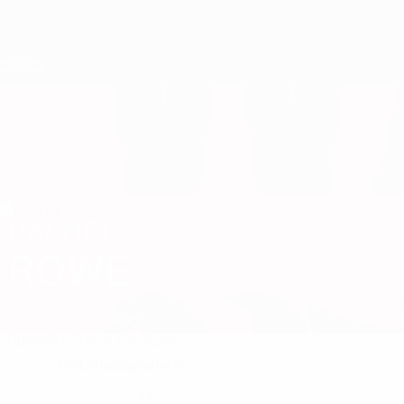
Direkt
zum
Hauptinhalt
Nations League &amp; Women's EURO
Live-Ergebnisse &amp; Statistiken
UEFA Women's EURO
RACHEL
Rachel Rowe Stat. 2025
ROWE
Wales
Southampton
Überblick
Statistiken
Spiele
Mittelfeldspielerin
POSITION
13
NATIONALTEAM-NUMMER