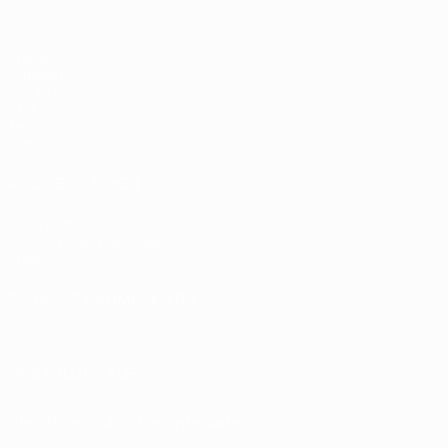
Spiele
Gruppen
UEFA.tv
Stat.
Teams
News
AUCH BESUCHEN
UEFA.com
UEFA-Stiftung für Kinder
Shop
SPRACHE &AUML;NDERN
Deutsch
English
Français
Deutsch
Русский
Español
Italiano
UNS FOLGEN AUF
Die offizielle App herunterladen