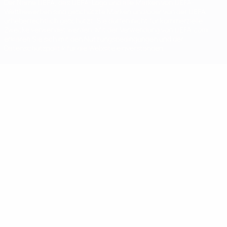
Der Name UEFA, das UEFA-Logo und alle Marken von UEFA-
Wettbewerben sind geschützte Marken und/oder von der UEFA
urheberrechtlich geschützt. Sie dürfen nicht für kommerzielle
Zwecke verwendet werden. Mit der Verwendung von UEFA.com
erklären Sie sich mit den Nutzungsbedingungen und der
Datenschutzpolitik für die Website einverstanden.