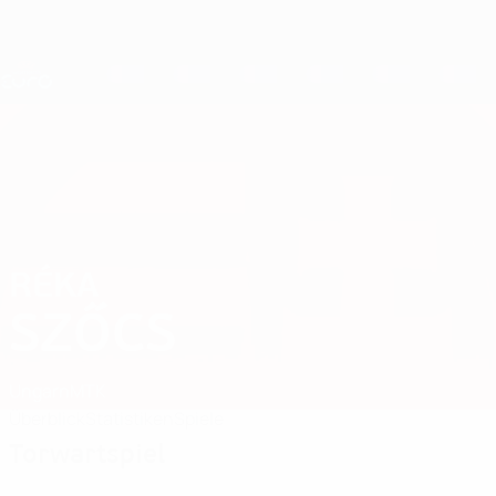
Direkt
zum
Hauptinhalt
Nations League &amp; Women's EURO
Erhalten
Live-Ergebnisse &amp; Statistiken
UEFA Women's EURO
RÉKA
Réka Szőcs Stat. 2025
SZŐCS
Ungarn
MTK
Überblick
Statistiken
Spiele
Torwartspiel