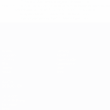
* Bis auf Weiteres ausgeschlossen. <a
href='https://de.uefa.com/insideuefa/mediaservices/medi
148df89ea5e1-8fa63590fb30-1000--fifa-uefa-
suspendieren-russische-vereine-und-
nationalmannschaft/'>Mehr hier</a>
UEFA Women's EURO
Spiele
Gaming
Gruppen
Tickets
UEFA.tv
Event Guide
Stat.
Geschichte
Teams
Über
News
Shop
AUCH
BESUCHEN
UEFA.com
UEFA-Stiftung
für Kinder
Shop