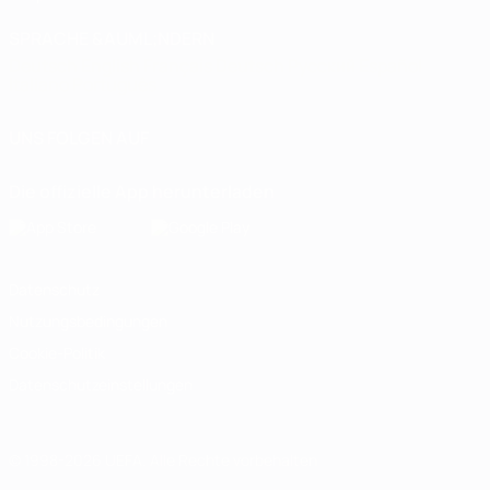
SPRACHE &AUML;NDERN
Deutsch
English
Français
Deutsch
Русский
Español
Italiano
Português
UNS FOLGEN AUF
Die offizielle App herunterladen
Datenschutz
Nutzungsbedingungen
Cookie-Politik
Datenschutzeinstellungen
© 1998-2026 UEFA. Alle Rechte vorbehalten