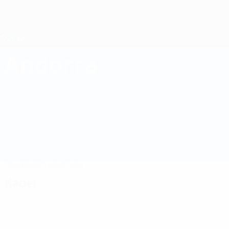
Direkt
zum
Hauptinhalt
Nations League &amp; Women's EURO
Erhalten
Live-Ergebnisse &amp; Statistiken
UEFA Women's EURO
Andorra
Andorra Women's European Qualifiers 2025
Überblick
Spiele
Kader
Kader
Offizielle Spielerliste noch nicht verfügbar