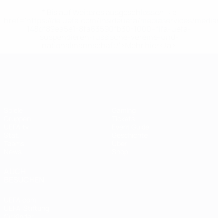
* Bis auf Weiteres ausgeschlossen. <a
href='https://de.uefa.com/insideuefa/mediaservices/medi
148df89ea5e1-8fa63590fb30-1000--fifa-uefa-
suspendieren-russische-vereine-und-
nationalmannschaft/'>Mehr hier</a>
UEFA Women's EURO
Spiele
Gaming
Gruppen
Tickets
UEFA.tv
Event Guide
Stat.
Geschichte
Teams
Über
News
Shop
AUCH
BESUCHEN
UEFA.com
UEFA-Stiftung
für Kinder