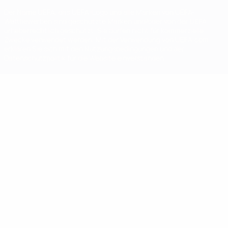
Der Name UEFA, das UEFA-Logo und alle Marken von UEFA-
Wettbewerben sind geschützte Marken und/oder von der UEFA
urheberrechtlich geschützt. Sie dürfen nicht für kommerzielle
Zwecke verwendet werden. Mit der Verwendung von UEFA.com
erklären Sie sich mit den Nutzungsbedingungen und der
Datenschutzpolitik für die Website einverstanden.