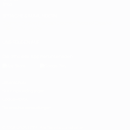
Shop
SPRACHE &AUML;NDERN
Deutsch
English
Français
Deutsch
Русский
Español
Italiano
Português
UNS FOLGEN AUF
Die offizielle App herunterladen
Datenschutz
Nutzungsbedingungen
Cookie-Politik
Datenschutzeinstellungen
© 1998-2026 UEFA. Alle Rechte vorbehalten