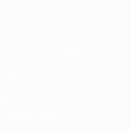
UEFA Women's EURO
Spiele
Gaming
Gruppen
Tickets
UEFA.tv
Event Guide
Stat.
Geschichte
Teams
Über
News
Shop
AUCH
BESUCHEN
UEFA.com
UEFA-Stiftung
für Kinder
Shop
SPRACHE &AUML;NDERN
Deutsch
English
Français
Deutsch
Русский
Español
Italiano
Português