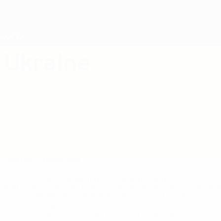
Direkt
zum
Hauptinhalt
Nations League &amp; Women's EURO
Erhalten
Live-Ergebnisse &amp; Statistiken
UEFA Women's EURO
Ukraine
Ukraine Women's European Qualifiers 2025
Überblick
Spiele
Kader
* Bis auf Weiteres ausgeschlossen. <a
href='https://de.uefa.com/insideuefa/mediaservices/medi
148df89ea5e1-8fa63590fb30-1000--fifa-uefa-
suspendieren-russische-vereine-und-
nationalmannschaft/'>Mehr hier</a>