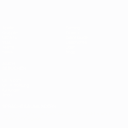
Spiele
Gaming
Gruppen
Tickets
UEFA.tv
Event Guide
Stat.
Geschichte
Teams
Über
News
Shop
AUCH
BESUCHEN
UEFA.com
UEFA-Stiftung
für Kinder
Shop
SPRACHE &AUML;NDERN
Deutsch
English
Français
Deutsch
Русский
Español
Italiano
Português