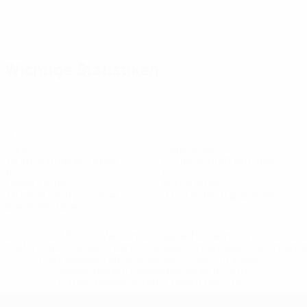
Wichtige Statistiken
15
9
Tore
Gegentore
1,5 im Schnitt pro Spiel
0,9 im Schnitt pro Spiel
16
1
Gelbe Karten
Rote Karten
1,6 im Schnitt pro Spiel
0,1 im Schnitt pro Spiel
Alle Statistiken
* Bis auf Weiteres ausgeschlossen. <a
href='https://de.uefa.com/insideuefa/mediaservices/medi
148df89ea5e1-8fa63590fb30-1000--fifa-uefa-
suspendieren-russische-vereine-und-
nationalmannschaft/'>Mehr hier</a>
UEFA Women's EURO