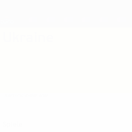
Direkt
zum
Hauptinhalt
Nations League &amp; Women's EURO
Erhalten
Live-Ergebnisse &amp; Statistiken
UEFA Women's EURO
Ukraine
Ukraine Women's European Qualifiers 2025
Überblick
Spiele
Kader
Spiele