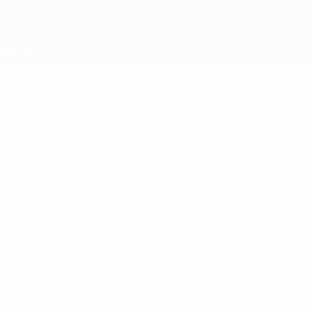
Direkt
zum
Hauptinhalt
Nations League &amp; Women's EURO
Erhalten
Live-Ergebnisse &amp; Statistiken
UEFA Women's EURO
Schweiz
Schweiz UEFA Women's EURO 2025
Überblick
Spiele
Qualifikationsphase
Kader
Kader
Torhüterinnen
Alter
EM
GT
Herzog
1