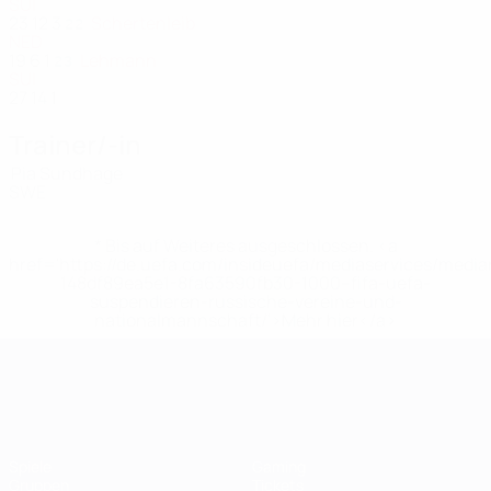
SUI
23
12
3
Schertenleib
22
NED
19
6
1
Lehmann
23
SUI
27
14
1
Trainer/-in
Pia Sundhage
SWE
* Bis auf Weiteres ausgeschlossen. <a
href='https://de.uefa.com/insideuefa/mediaservices/medi
148df89ea5e1-8fa63590fb30-1000--fifa-uefa-
suspendieren-russische-vereine-und-
nationalmannschaft/'>Mehr hier</a>
UEFA Women's EURO
Spiele
Gaming
Gruppen
Tickets