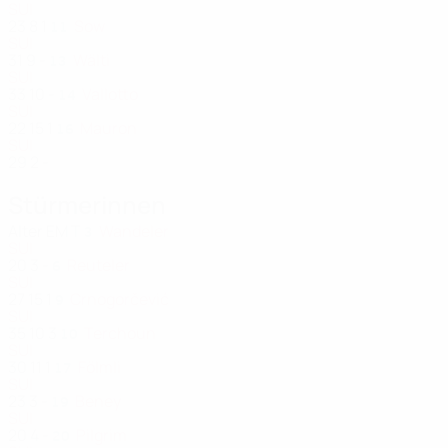
SUI
23
8
1
Sow
11
SUI
31
9
-
Wälti
13
SUI
33
10
-
Vallotto
14
SUI
22
15
1
Mauron
16
SUI
29
2
-
Stürmerinnen
Alter
EM
T
Wandeler
3
SUI
20
3
-
Reuteler
6
SUI
27
15
1
Crnogorčević
9
SUI
35
10
3
Terchoun
10
SUI
30
11
1
Fölmli
17
SUI
23
3
-
Beney
19
SUI
20
4
-
Pilgrim
20