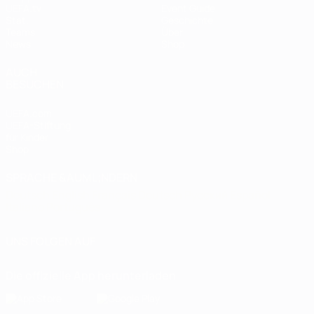
UEFA.tv
Event Guide
Stat.
Geschichte
Teams
Über
News
Shop
AUCH
BESUCHEN
UEFA.com
UEFA-Stiftung
für Kinder
Shop
SPRACHE &AUML;NDERN
Deutsch
English
Français
Deutsch
Русский
Español
Italiano
Português
UNS FOLGEN AUF
Die offizielle App herunterladen