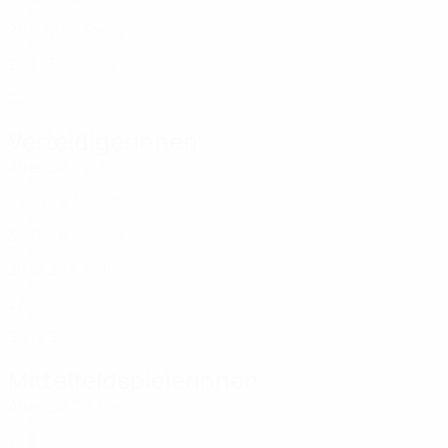
SUI
26
9
12
Peng
12
SUI
24
7
13
Böhi
21
SUI
22
-
-
Verteidigerinnen
Alter
EM
T
Stierli
2
SUI
29
10
-
Maritz
5
SUI
30
12
-
Riesen
8
SUI
26
12
2
Ballesté
15
SUI
27
-
-
Calligaris
18
SUI
30
12
3
Mittelfeldspielerinnen
Alter
EM
T
Ivelj
4
SUI
19
6
-
Xhemaili
7