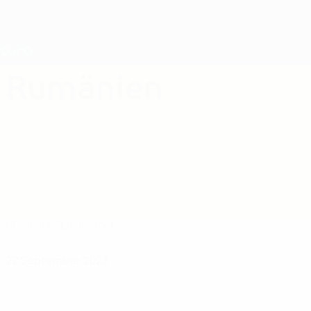
Direkt
zum
Hauptinhalt
Nations League &amp; Women's EURO
Erhalten
Live-Ergebnisse &amp; Statistiken
UEFA Women's EURO
Rumänien
Rumänien Women's European Qualifiers 2025
Überblick
Spiele
Kader
22 September 2023