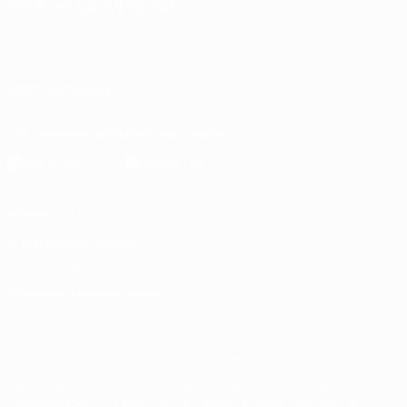
SPRACHE &AUML;NDERN
Deutsch
English
Français
Deutsch
Русский
Español
Italiano
Português
UNS FOLGEN AUF
Die offizielle App herunterladen
Datenschutz
Nutzungsbedingungen
Cookie-Politik
Datenschutzeinstellungen
© 1998-2026 UEFA. Alle Rechte vorbehalten
Der Name UEFA, das UEFA-Logo und alle Marken von UEFA-
Wettbewerben sind geschützte Marken und/oder von der UEFA