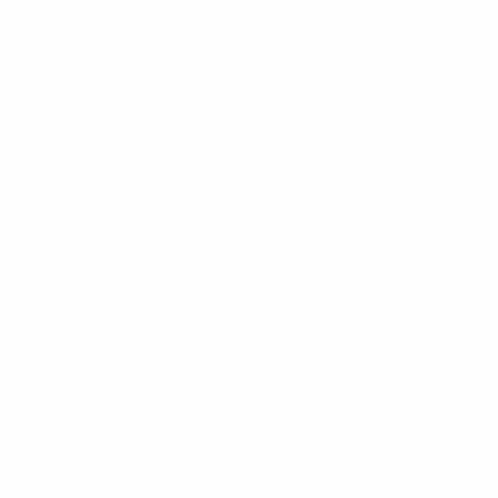
25 Oktober 2024
29 Oktober 2024
* Bis auf Weiteres ausgeschlossen. <a
href='https://de.uefa.com/insideuefa/mediaservices/medi