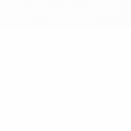
urheberrechtlich geschützt. Sie dürfen nicht für kommerzielle
Zwecke verwendet werden. Mit der Verwendung von UEFA.com
erklären Sie sich mit den Nutzungsbedingungen und der
Datenschutzpolitik für die Website einverstanden.