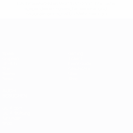
148df89ea5e1-8fa63590fb30-1000--fifa-uefa-
suspendieren-russische-vereine-und-
nationalmannschaft/'>Mehr hier</a>
UEFA Women's EURO
Spiele
Gaming
Gruppen
Tickets
UEFA.tv
Event Guide
Stat.
Geschichte
Teams
Über
News
Shop
AUCH
BESUCHEN
UEFA.com
UEFA-Stiftung
für Kinder
Shop