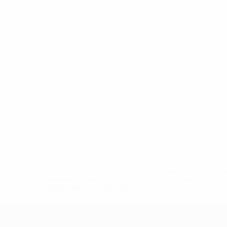
11 Juli 2025
* Bis auf Weiteres ausgeschlossen. <a
href='https://de.uefa.com/insideuefa/mediaservices/medi
148df89ea5e1-8fa63590fb30-1000--fifa-uefa-
suspendieren-russische-vereine-und-
nationalmannschaft/'>Mehr hier</a>
UEFA Women's EURO