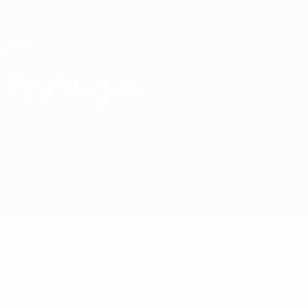
Direkt
zum
Hauptinhalt
Nations League &amp; Women's EURO
Erhalten
Live-Ergebnisse &amp; Statistiken
UEFA Women's EURO
Portugal
Portugal UEFA Women's EURO 2025
Überblick
Spiele
Qualifikationsphase
Kader
22 September 2023