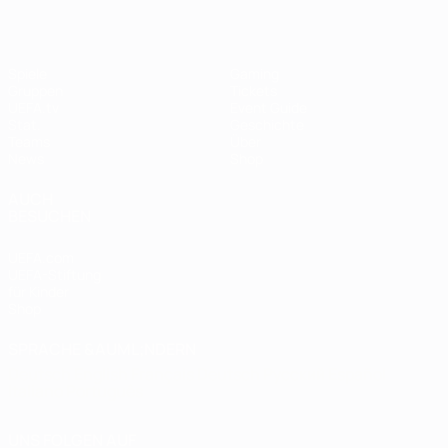
Spiele
Gaming
Gruppen
Tickets
UEFA.tv
Event Guide
Stat.
Geschichte
Teams
Über
News
Shop
AUCH
BESUCHEN
UEFA.com
UEFA-Stiftung
für Kinder
Shop
SPRACHE &AUML;NDERN
Deutsch
English
Français
Deutsch
Русский
Español
Italiano
Português
UNS FOLGEN AUF