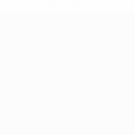
uefa.com/insideuefa/mediaservices/mediareleases/news/0272
russische-vereine-und-nationalmannschaft/'>Mehr hier</a
Gaming
Tickets
Event Guide
Geschichte
Über
Shop
Português