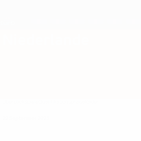
Direkt
zum
Hauptinhalt
Nations League &amp; Women's EURO
Live-Ergebnisse &amp; Statistiken
UEFA Women's EURO
Niederlande
Niederlande UEFA Women's EURO 2025
Überblick
Spiele
Qualifikationsphase
Kader
22 September 2023