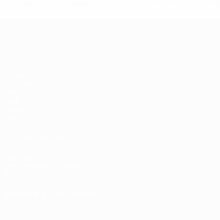
* Bis auf Weiteres ausgeschlossen. <a href='https://de.
UEFA Women's EURO
Spiele
Gruppen
UEFA.tv
Stat.
Teams
News
AUCH BESUCHEN
UEFA.com
UEFA-Stiftung für Kinder
Shop
SPRACHE &AUML;NDERN
Deutsch
English
Français
Deutsch
Русский
Español
Italiano