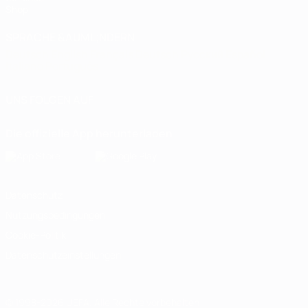
Shop
SPRACHE &AUML;NDERN
Deutsch
English
Français
Deutsch
Русский
Español
Italiano
Português
UNS FOLGEN AUF
Die offizielle App herunterladen
Datenschutz
Nutzungsbedingungen
Cookie-Politik
Datenschutzeinstellungen
© 1998-2026 UEFA. Alle Rechte vorbehalten