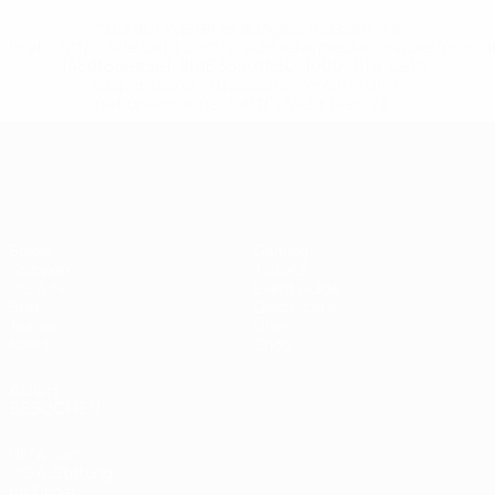
* Bis auf Weiteres ausgeschlossen. <a
href='https://de.uefa.com/insideuefa/mediaservices/medi
148df89ea5e1-8fa63590fb30-1000--fifa-uefa-
suspendieren-russische-vereine-und-
nationalmannschaft/'>Mehr hier</a>
UEFA Women's EURO
Spiele
Gaming
Gruppen
Tickets
UEFA.tv
Event Guide
Stat.
Geschichte
Teams
Über
News
Shop
AUCH
BESUCHEN
UEFA.com
UEFA-Stiftung
für Kinder