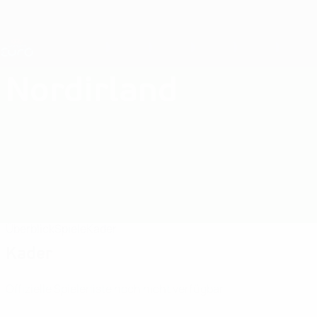
Direkt
zum
Hauptinhalt
Nations League &amp; Women's EURO
Erhalten
Live-Ergebnisse &amp; Statistiken
UEFA Women's EURO
Nordirland
Nordirland Women's European Qualifiers 2025
Überblick
Spiele
Kader
Kader
Offizielle Spielerliste noch nicht verfügbar