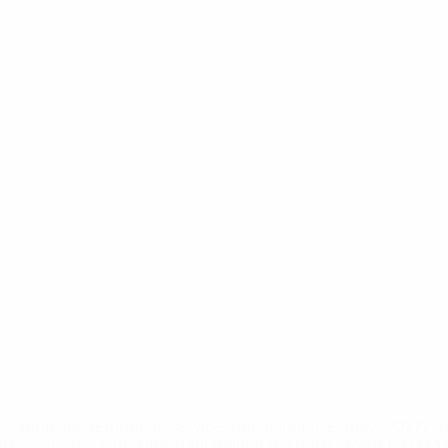
uefa.com/insideuefa/mediaservices/mediareleases/news/0272
russische-vereine-und-nationalmannschaft/'>Mehr hier</a