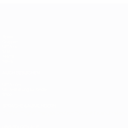
UEFA Women's EURO
Spiele
Gruppen
UEFA.tv
Stat.
Teams
News
AUCH BESUCHEN
UEFA.com
UEFA-Stiftung für Kinder
Shop
SPRACHE &AUML;NDERN
Deutsch
English
Français
Deutsch
Русский
Español
Italiano
UNS FOLGEN AUF