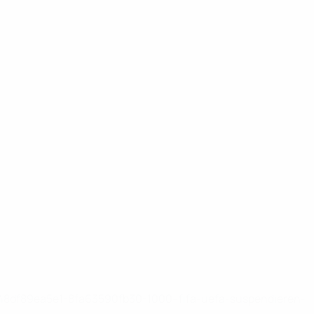
-148df89ea5e1-8fa63590fb30-1000--fifa-uefa-suspendieren-
>