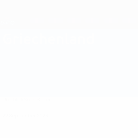
Direkt
zum
Hauptinhalt
Nations League &amp; Women's EURO
Live-Ergebnisse &amp; Statistiken
UEFA Women's EURO
Griechenland
Griechenland Women's European Qualifiers 2025
Überblick
Spiele
Kader
22 September 2023