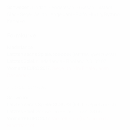
Schweden
: Lindahl - Andersson, Eriksson, Ilestedt,
Glas - Seger, Asllani, Angeldahl - Rolfö, Hurtig, Rytting
Kaneryd
Formkurve
Niederlande
Letzten sechs Spiele
: SSNSSN (letztes Spiel zuerst)
Letztes Spiel
: Niederlande - Finnland 2:0, 02.07.
Women's EURO 2017
:
Sieger (4:2 im Finale gegen
Dänemark)
Im Porträt: Schweden
Schweden
Letzten sechs Spiele
: SUSUSS (letztes Spiel zuerst)
Letztes Spiel
: Schweden - Brasilien 3:1, 28.06.
Women's EURO 2017
:
Viertelfinale (0:2 gegen die
Niederlande)