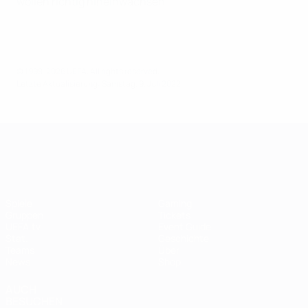
wollen richtig hineinwachsen."
© 1998-2026 UEFA. All rights reserved.
Letzte Aktualisierung: Samstag, 9. Juli 2022
UEFA Women's EURO
Spiele
Gaming
Gruppen
Tickets
UEFA.tv
Event Guide
Stat.
Geschichte
Teams
Über
News
Shop
AUCH
BESUCHEN