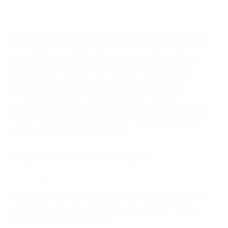
Highlights: Niederlande - Schweden
Schweden gewann die allererste Ausgabe der Frauen-
EM im Jahr 1984 und hat seitdem immer wieder eine
gute Rolle gespielt. Doch der ganz große Wurf blieb
aus, zuletzt holte das Team bei den Olympischen
Spielen zwei Mal Silber. Bei der Endrunde 2017
erwischte die Niederlande im Viertelfinale den
besseren Tag und holte am Ende den Titel. Vermutlich
hätten sich beide Mannschaften einen einfacheren
Einstieg ins Turnier gewünscht.
Mögliche Startaufstellungen
Im Porträt: Niederlande
Niederlande
: Van Veenendaal - Wilms, Nouwen, Van
der Gragt, Janssen - Groenen, Van de Donk, Spitse -
Roord, Miedema, Martens