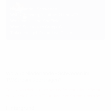
Niederlande - Schweden
Wann
: Samstag, 9. Juli um 21 Uhr MEZ
Wo
: Bramall Lane, Sheffield
Was
: 1. Spieltag der Gruppe C
Ticker
:
Hier geht's zum Live-Ticker
Wo wird Niederlande - Schweden im
TV/Stream übertragen?
Egal, wo du dich auf der Welt befindest: Hier erfährst
du, wer die Partie in TV und/oder im Stream überträgt
Hintergrund