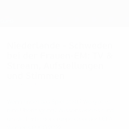
Direkt
zum
Hauptinhalt
Nations League &amp; Women's EURO
Erhalten
Live-Ergebnisse &amp; Statistiken
UEFA Women's EURO
Niederlande - Schweden
bei der Frauen-EM: TV &
Stream, Aufstellungen
und Stimmen
Donnerstag, 7. Juli 2022
Wann findet das Spiel statt? Wo gibt es
eine Übertragung? Wissenswertes rund
um die Partie der Gruppe C bei der UEFA
Women's EURO 2022.