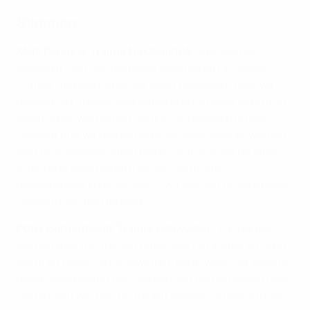
Stimmen
Mark Parsons, Trainer Niederlande
: "Wir starten
vielleicht nicht als die beste Mannschaft in dieses
Turnier und das haben wir auch akzeptiert. Aber wir
glauben an unsere Qualitäten und mit jeder Minute in
jedem Spiel werden wir stärker. Schweden hat viel
Qualität und wir respektieren sie sehr, aber es werden
sich uns Gelegenheiten bieten. Auf uns wartet eine
erfahrene Mannschaft, die auf dem Platz
hervorragend kommuniziert. Wir werden unsere beste
Leistung abrufen müssen."
Peter Gerhardsson, Trainer Schweden
: "Ein hartes
Auftaktspiel für uns. Ein guter Start ist immer gut und
wenn du diese Partie gewinnst, dann weißt du, dass du
gleich zum Beginn des Turniers ein hohes Niveau hast.
Hoffentlich wird es für uns ein langes Turnier und wir