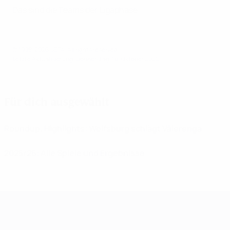
Das sind die Teams der Ligaphase
© 1998-2026 UEFA. All rights reserved.
Letzte Aktualisierung: Donnerstag, 16. Oktober 2025
Für dich ausgewählt
Roundup, Highlights: Wolfsburg schlägt Vålerenga
2025/26: Alle Spiele und Ergebnisse
UEFA Women's Champions League