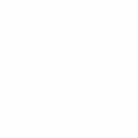
mit einer starken Parade gegen Luany vor dem
Ausgleich, während Atleti immer mehr Druck machte.
16 Minuten vor dem Ende musste jedoch auch Alexia
Fernández nach ihrer zweiten Gelben Karte vom Platz
– und United sicherte sich die nächsten drei Punkte.
Spielerin des Spiels
: Julia Zigiotti Olme (Man Utd)
Bayern München - Juventus 2:1
Highlights: Bayern München - Juventus 2:1
Joker Lea Schüller sicherte Bayern mit einem Treffer
tief in der Nachspielzeit die drei Punkte und damit die
perfekte Antwort auf die 1:7-Auftaktniederlage in
Barcelona. Die Münchnerinnen gingen nach elf
Minuten in Führung, als Pernille Harder eine Flanke
von Klara Bühl per Kopfball präzise ins Eck setzte. Kurz
darauf hätte Momoko Tanikawa beinahe nachgelegt,
traf nach einer weiteren Bühl-Hereingabe jedoch nur
die Latte.