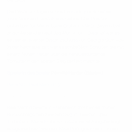
Die Gäste schlugen schnell zurück. Eva Schatzer
zirkelte einen Freistoß aus halbrechter Position
unhaltbar für Maria-Luisa Grohs ins Netz. Bayern traf
anschließend erneut das Aluminium. Diesmal war es
ein sehenswerter Distanzschuss von Georgia Stanway.
In der Nachspielzeit war es schließlich Schüller, die mit
einem feinen Heber über die herausstürzende
Torhüterin den späten Sieg perfekt machte.
Spielerin des Spiels
: Pernille Harder (Bayern)
Paris SG - Real Madrid 1:2
Highlights: Paris SG - Real Madrid 1:2
Real Madrid feierte in Frankreich trotz eines frühen
Rückschlags den zweiten Sieg im zweiten Spiel.
Torhüterin Merle Frohms musste verletzungsbedingt
ausgewechselt werden, Misa Rodríguez nahm ihren