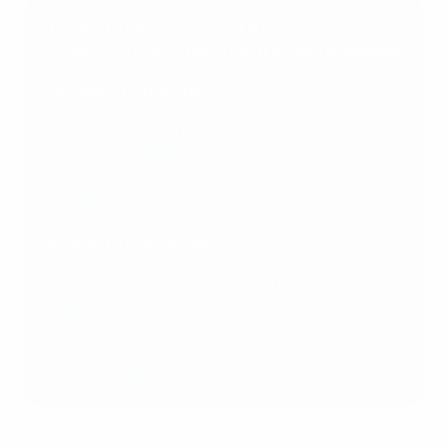
Wie geht es am 3. Spieltag weiter?
Anstoß 21 Uhr MEZ, wenn nicht anders angegeben
Dienstag, 11. November 2025
Roma - Vålerenga
(18:45 Uhr MEZ)
OL Lyonnes - Wolfsburg
Real Madrid - Paris FC
St. Pölten - Chelsea
Mittwoch, 12. November 2025
Barcelona - OH Leuven
(18:45 Uhr MEZ)
Bayern München - Arsenal
(18:45 Uhr MEZ)
Atlético de Madrid - Juventus
Man Utd - Paris SG
Benfica - Twente