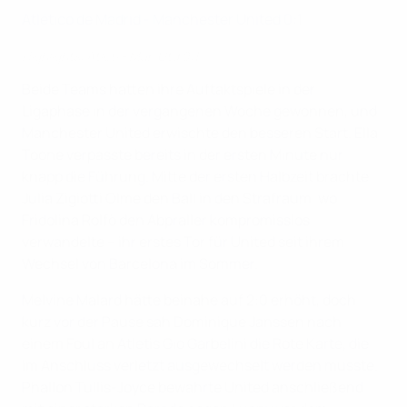
Atlético de Madrid - Manchester United 0:1
Highlights: Atleti - Man Utd 0:1
Beide Teams hatten ihre Auftaktspiele in der
Ligaphase in der vergangenen Woche gewonnen, und
Manchester United erwischte den besseren Start. Ella
Toone verpasste bereits in der ersten Minute nur
knapp die Führung. Mitte der ersten Halbzeit brachte
Julia Zigiotti Olme den Ball in den Strafraum, wo
Fridolina Rolfö den Abpraller kompromisslos
verwandelte – ihr erstes Tor für United seit ihrem
Wechsel von Barcelona im Sommer.
Melvine Malard hätte beinahe auf 2:0 erhöht, doch
kurz vor der Pause sah Dominique Janssen nach
einem Foul an Atletis Gio Garbelini die Rote Karte, die
im Anschluss verletzt ausgewechselt werden musste.
Phallon Tullis-Joyce bewahrte United anschließend