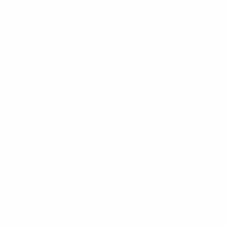
Arsenal kehrte nach Lissabon zurück, in die Stadt, in
der man im Mai den Pokal gewonnen hatte, um nach
der Niederlage gegen OL Lyonnes in der vergangenen
Woche den ersten Dreier einzufahren. Der
Titelverteidiger dominierte das Spiel, benötigte jedoch
vor der Pause eine Glanzparade von Daphne van
Domselaar, die einen Kopfball von Anna Gasper
sehenswert abwehren konnte.
In einer spannenden zweiten Halbzeit wurde in der 57.
Minute der Bann gebrochen, als Mariona Caldenteys
Flanke abgefälscht wurde und Beth Mead vor Diana
Goes an den Ball kam und ihn ins Tor stocherte. In der
Schlussphase machte Alessia Russo nach einer
cleveren Freistoßvorlage von Chloe Kelly den Sieg
perfekt.
Spielerin des Spiels
: Mariona Caldentey (Arsenal)