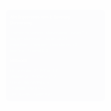
Alle Ergebnisse vom 2. Spieltag
Donnerstag
Atlético de Madrid - Manchester United 0:1
Bayern München - Juventus 2:1
Paris Saint-Germain - Real Madrid 1:2
Benfica - Arsenal 0:2
Mittwoch
OL Lyonnes - St. Pölten 3:0
Vålerenga - Wolfsburg 1:2
Roma - Barcelona 0:4
Chelsea - Paris F 4:0
OH Leuven - Twente 2:1