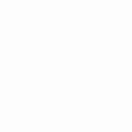
Platz ein. Nach einem verhaltenen Beginn gingen die
Spanierinnen nach 29 Minuten in Führung. Naomie
Feller vollendete eine Flanke von Yasmim präzise ins
lange Eck.
In der Nachspielzeit der ersten Halbzeit erhöhte Alba
Redondo auf 2:0, als sie einen Abpraller verwertete.
Zuvor wurde Caroline Weirs Volley von Mary Earps an
den Pfosten gelenkt worden. PSG kam nach der Pause
deutlich besser ins Spiel:und Rasheedat Ajibade
verkürzte per Kopf kurz vor der Stundenmarke. Trotz
des zunehmenden Drucks verteidigte Madrid
leidenschaftlich und brachte den knappen Vorsprung
über die Zeit.
Spielerin des Spiels
: Naomie Feller (Real Madrid)
Benfica - Arsenal 0:2
Highlights: Benfica - Arsenal 0:2