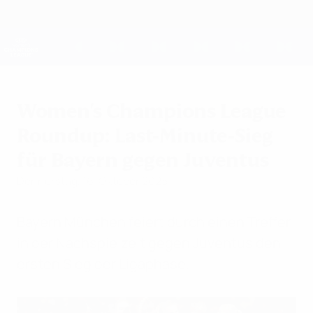
Direkt
zum
Hauptinhalt
UEFA Women's Champions League
Erhalten
Live-Ergebnisse &amp; Statistiken
UEFA Women's Champions League
Women's Champions League
Roundup: Last-Minute-Sieg
für Bayern gegen Juventus
Donnerstag, 16. Oktober 2025
Bayern München feiert durch einen Treffer
in der Nachspielzeit gegen Juventus den
ersten Sieg der Ligaphase.