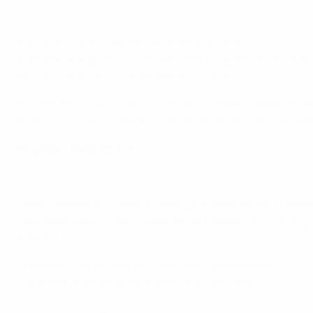
Highlights: Roma - Barcelona 0:4
Barcelona setzte seinen perfekten Start in die Saison mit
Abpraller energisch ins Tor beförderte. Kapitänin Alexia P
Stunde mit einem präzisen Abschluss traf.
Rund 20 Minuten vor dem Ende verwandelte Putellas ihren z
Graham Hansen für den Endstand, als sie eine flache Here
Chelsea - Paris FC 4:0
Highlights: Chelsea - Paris FC 4:0
Sandy Baltimore, Johanna Rytting Kaneryd, Alyssa Thomps
Gastgeberinnen in der 31. Minute per Elfmeter in Führung, 
Kopf auf 2:0.
Thompson sorgte zwei Minuten nach Wiederanpfiff aus kurz
Tor erzielt, doch ihr Schuss prallte an die Latte.