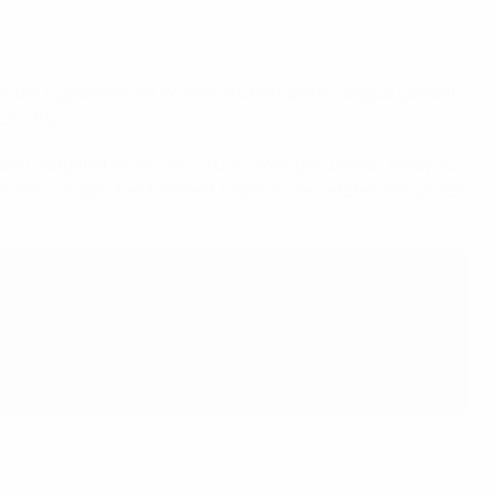
l in der Ligaphase der Women's Champions League gewann.
schichte.
 die Gastgeberinnen den Druck, zwangen Diede Lemey zu
Leuvens magischer Moment folgte in den letzten Sekunden