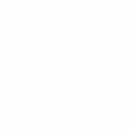
s nach zwei Minuten in Führung, als Esmee Brugts einen
ung per Elfmeter auszubauen, ehe Kika Nazareth kurz vor der
s Eck. Kurz vor Schluss sorgte die eingewechselte Caroline
ckte.
ettbewerb für Chelsea. Baltimore brachte die
nig später, in der 39. Minute, erhöhte Rytting Kaneryd per
später nach. Guro Reiten hätte beinahe noch das fünfte