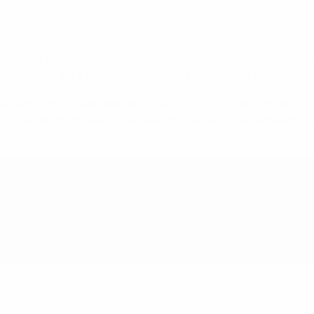
ck und wurde damit das erste belgische Team, das ein Spie
ielte, schrieb mit ihrem sehenswerten Tor in der 96. Minute Ge
huss von Jaimy Ravensbergen in Führung, doch dann erhöhten
er zugesprochen, den Linde Veefkind souverän verwandelte. 