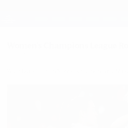
Direkt
zum
Hauptinhalt
UEFA Women's Champions League
Live-Ergebnisse &amp; Statistiken
UEFA Women's Champions League
Women's Champions League Rou
Mittwoch, 15. Oktober 2025
Wolfsburg feiert in Norwegen einen Last-Minu