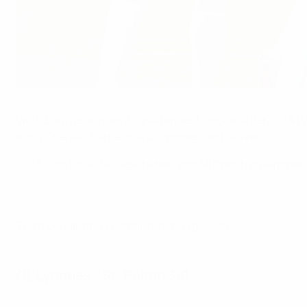
Wolfsburg feierte am Dienstag den zweiten Sieg im zweiten Spiel
UEFA via Getty Images
Wolfsburg gelang am 2. Spieltag der Ligaphase der UEFA Wo
auch Chelsea, Barcelona, Ol Lyonnes und Leuven.
UEFA.com fasst das Geschehen vom Mittwoch zusammen
Team bei Fantasy Football nicht vergessen
OL Lyonnes - St. Pölten 3:0
Highlights: OL Lyonnes - St. Pölten 3:0