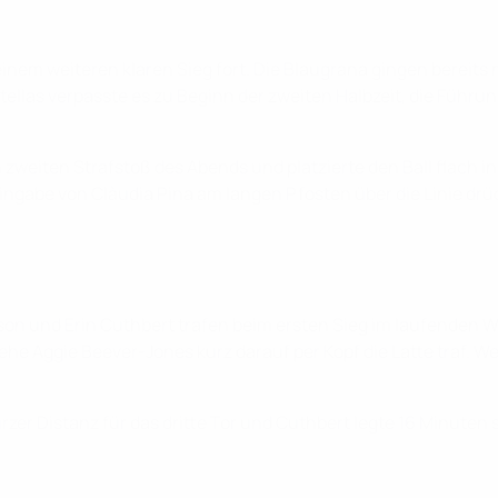
 einem weiteren klaren Sieg fort. Die Blaugrana gingen bereit
utellas verpasste es zu Beginn der zweiten Halbzeit, die Führ
weiten Strafstoß des Abends und platzierte den Ball flach in
ingabe von Clàudia Pina am langen Pfosten über die Linie drü
on und Erin Cuthbert trafen beim ersten Sieg im laufenden W
ehe Aggie Beever-Jones kurz darauf per Kopf die Latte traf. We
er Distanz für das dritte Tor und Cuthbert legte 16 Minuten 