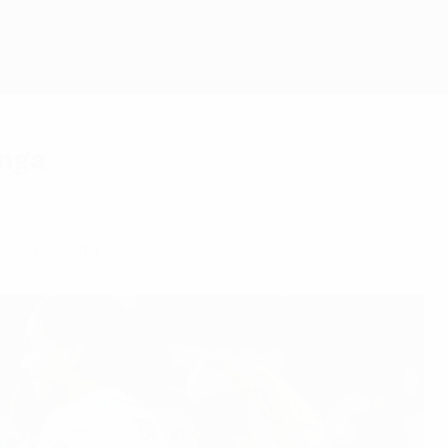
Erhalten
enga
l der Ligaphase.