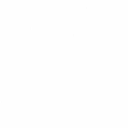
ngen in der 28. Minute durch Jule Brand in Führung und
 zwölften Champions-League-Saison. Nur sieben Minuten
t und wurde damit mit 18 Jahren die jüngste Torschützin
undenmarke in Führung gegangen, als Lineth Beerensteyn
in Stina Johannes einen abgefälschten Ball noch vor der
en Elfmeter zugesprochen, den Minge souverän