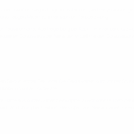
, den zweiten Sieg in Folge einzufahren. Die Französinnen gi
te und Teagan Micah zu einer starken Parade zwang.
der Pause erhöhte Ada Hegerberg per Kopf – in ihrer bereits
kulären Schuss aus der Nähe der Mittellinie den Schlusspunk
en Sieg in letzter Sekunde. Die Gäste waren kurz vor der St
äzise ins kurze Eck setzte.
ra Hørte aus kurzer Distanz einköpfte. Zuvor konnte Torhüter
, bekam Wolfsburg nach einem Handspiel von Naina Inauen ein