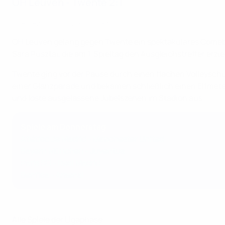
OH Leuven - Twente 2:1
Highlights: OH Leuven - Twente 2:1
OH Leuven gelang gegen Twente ein spektakuläres Comeba
Sára Pusztai, die am 1. Spieltag den Ausgleichstreffer erz
Twente ging vor der Pause durch einen flachen Volleysc
einer Glanzparade und bekamen schließlich einen Elfmet
und löste ausgelassene Jubelszenen im Stadion aus.
Spiele am Donnerstag
Atlético de Madrid - Manchester United
Bayern München - Juventus
Paris SG - Real Madrid
Benfica - Arsenal
Alle Spiele der Ligaphase