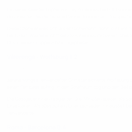
Ein sehenswerter Lupfer von Lily Yohannes half OL Lyonnes
dominierten die Partie, ehe Carina Brunold sich freispiel
Diese Szene erwies sich als entscheidend, denn kurz vor 
nach dem Wiederanpfiff setzte Yohannes mit einem spekta
OLs in einer Gruppen- bzw. Ligaphase.
Vålerenga - Wolfsburg 1:2
Highlights: Vålerenga - Wolfsburg 1:2
Janina Minges verwandelter Elfmeter sicherte Wolfsburg d
einen Fehlpass abfing, in den Strafraum zog und den Ball pr
Die Gastgeberinnen reagierten drei Minuten später, als Sa
Linie klären. Als alles auf ein Unentschieden hinauslief
verwandelte.
Roma - Barcelona 0:4