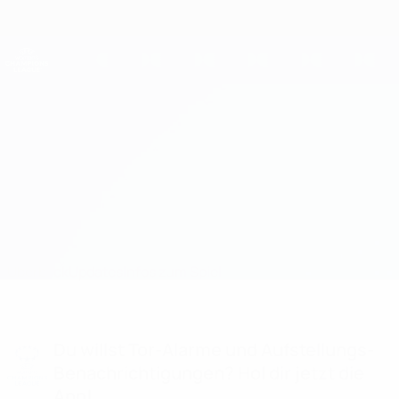
Direkt
zum
Hauptinhalt
UEFA Women's Champions League
Erhalten
Live-Ergebnisse &amp; Statistiken
UEFA Women's Champions League
Paris SG vs Real Madrid
Überblick
Updates
Infos zum Spiel
Du willst Tor-Alarme und Aufstellungs-
Benachrichtigungen? Hol dir jetzt die
App!