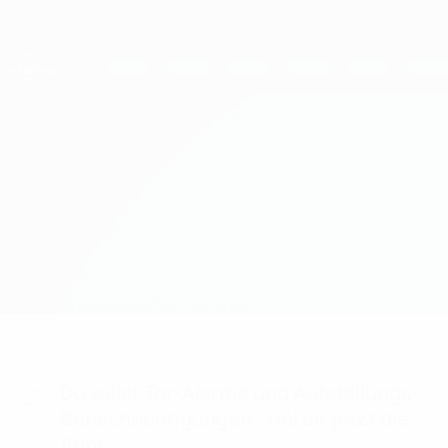
Direkt
zum
Hauptinhalt
UEFA Women's Champions League
Erhalten
Live-Ergebnisse &amp; Statistiken
UEFA Women's Champions League
Wolfsburg vs OL Lyonnes
Überblick
Updates
Infos zum Spiel
Du willst Tor-Alarme und Aufstellungs-
Benachrichtigungen? Hol dir jetzt die
App!