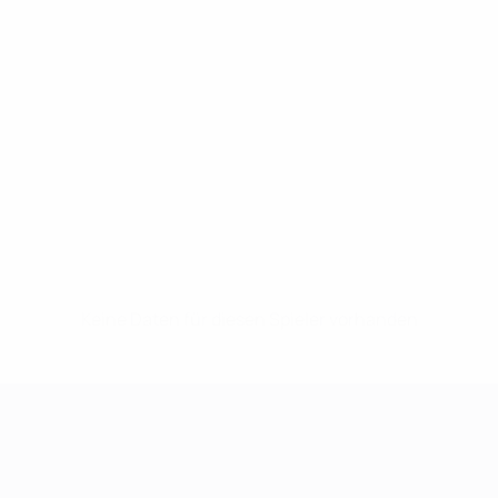
Keine Daten für diesen Spieler vorhanden
UEFA Women's Champions League