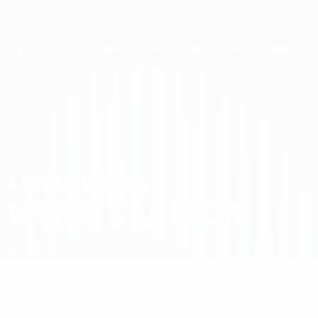
Direkt
zum
Hauptinhalt
UEFA Women's Champions League
Erhalten
Live-Ergebnisse &amp; Statistiken
UEFA Women's Champions League
Astrid Elvira Wemo Larsson
ASTRID ELVIRA
WEMO LARSSON
AEK Athens
Überblick