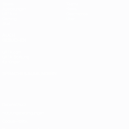
Spiele
Teams
Auslosungen
News
UEFA.tv
Geschichte
Gaming
Über
Stat.
AUCH
BESUCHEN
UEFA.com
UEFA-Stiftung
für Kinder
SPRACHE &AUML;NDERN
Deutsch
English
Français
Deutsch
Русский
Español
Italiano
Português
Datenschutz
Nutzungsbedingungen
Cookie-Politik