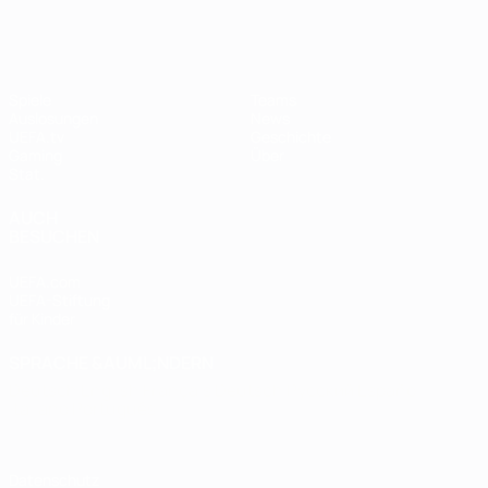
Spiele
Teams
Auslosungen
News
UEFA.tv
Geschichte
Gaming
Über
Stat.
AUCH
BESUCHEN
UEFA.com
UEFA-Stiftung
für Kinder
SPRACHE &AUML;NDERN
Deutsch
English
Français
Deutsch
Русский
Español
Italiano
Português
Datenschutz