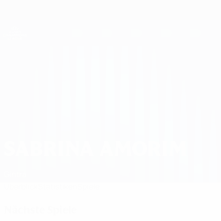
Direkt
zum
Hauptinhalt
UEFA Women's Champions League
Erhalten
Live-Ergebnisse &amp; Statistiken
UEFA Women's Champions League
Sabrina Amorim Spiele 2026/27
SABRINA AMORIM
Gintra
Überblick
Statistiken
Spiele
Nächste Spiele