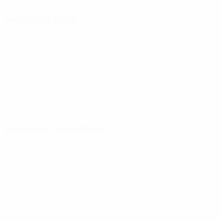
Nächstes Spiel
Alle Spiele
UEFA Women's Champions League
Sa 8 Aug. 2026
· Zweite
Qualifikationsrunde
Wichtige Statistiken
Alle Statistiken
1
90
Absolvierte Spiele
Gespielte Minuten
0
0
Tore
Gelbe Karten
0
Rote Karten