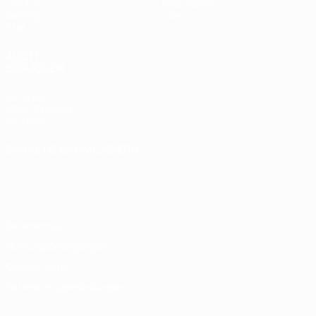
UEFA.tv
Geschichte
Gaming
Über
Stat.
AUCH
BESUCHEN
UEFA.com
UEFA-Stiftung
für Kinder
SPRACHE &AUML;NDERN
Deutsch
English
Français
Deutsch
Русский
Español
Italiano
Português
Datenschutz
Nutzungsbedingungen
Cookie-Politik
Datenschutzeinstellungen