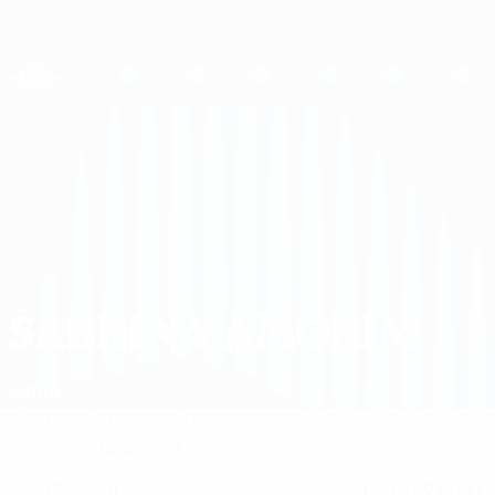
Direkt
zum
Hauptinhalt
UEFA Women's Champions League
Erhalten
Live-Ergebnisse &amp; Statistiken
UEFA Women's Champions League
Sabrina Amorim 2026/27
SABRINA AMORIM
Gintra
Überblick
Statistiken
Spiele
Verteidigerin
5
POSITION
KLUB-RÜCKENNUMMER
Brasilien
19.9.2003 (22)
LAND
GEBURTSDATUM