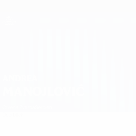
Direkt
zum
Hauptinhalt
UEFA Women's Champions League
Erhalten
Live-Ergebnisse &amp; Statistiken
UEFA Women's Champions League
Andrea Manojlović
ANDREA
MANOJLOVIĆ
Crvena Zvezda
Serbien
Überblick