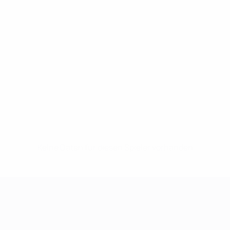
Keine Daten für diesen Spieler vorhanden
UEFA Women's Champions League