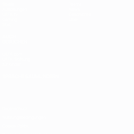
Spiele
Teams
Auslosungen
News
UEFA.tv
Geschichte
Gaming
Über
Stat.
AUCH
BESUCHEN
UEFA.com
UEFA-Stiftung
für Kinder
SPRACHE &AUML;NDERN
Deutsch
English
Français
Deutsch
Русский
Español
Italiano
Português
Datenschutz
Nutzungsbedingungen
Cookie-Politik