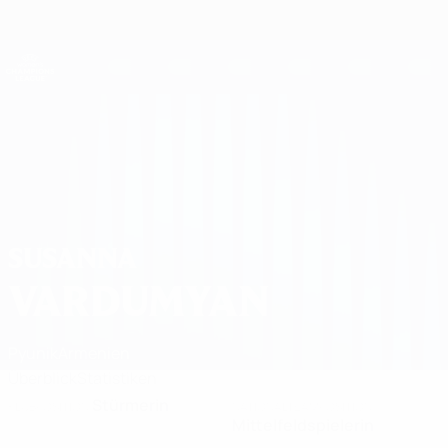
Direkt
zum
Hauptinhalt
UEFA Women's Champions League
Erhalten
Live-Ergebnisse &amp; Statistiken
UEFA Women's Champions League
Susanna Vardumyan 2026/27
SUSANNA
VARDUMYAN
Pyunik
Armenien
Überblick
Statistiken
Stürmerin
KLUBPOSITION
NATIONALTEAMPOSITION
Mittelfeldspielerin