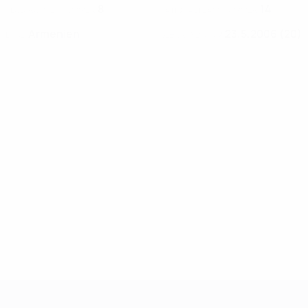
8
14
KLUB-RÜCKENNUMMER
NATIONALTEAM-NUMMER
Armenien
23.5.2006 (20)
LAND
GEBURTSDATUM
UEFA Women's Champions League