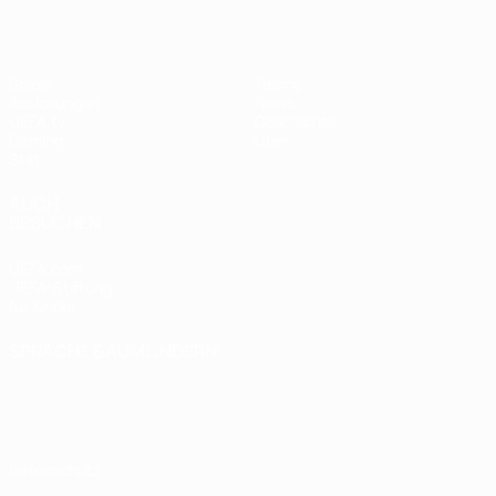
Spiele
Teams
Auslosungen
News
UEFA.tv
Geschichte
Gaming
Über
Stat.
AUCH
BESUCHEN
UEFA.com
UEFA-Stiftung
für Kinder
SPRACHE &AUML;NDERN
Deutsch
English
Français
Deutsch
Русский
Español
Italiano
Português
Datenschutz