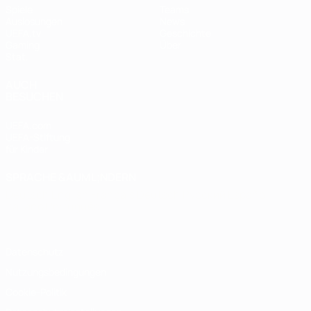
Spiele
Teams
Auslosungen
News
UEFA.tv
Geschichte
Gaming
Über
Stat.
AUCH
BESUCHEN
UEFA.com
UEFA-Stiftung
für Kinder
SPRACHE &AUML;NDERN
Deutsch
English
Français
Deutsch
Русский
Español
Italiano
Português
Datenschutz
Nutzungsbedingungen
Cookie-Politik