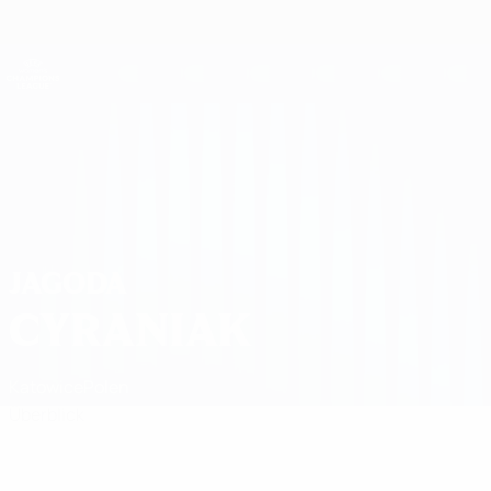
Direkt
zum
Hauptinhalt
UEFA Women's Champions League
Erhalten
Live-Ergebnisse &amp; Statistiken
UEFA Women's Champions League
Jagoda Cyraniak
JAGODA
CYRANIAK
Katowice
Polen
Überblick