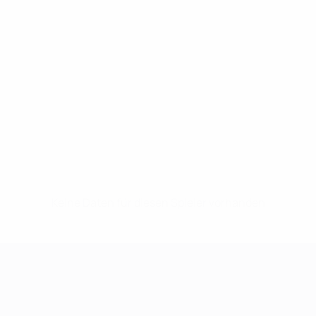
Keine Daten für diesen Spieler vorhanden
UEFA Women's Champions League