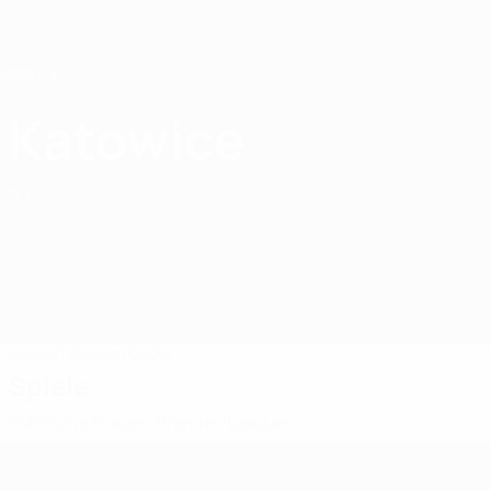
Direkt
zum
Hauptinhalt
Home
Katowice
GKS Katowice
POL
Spiele
Tabellen
Kader
Spiele
Polnische Frauen-Premier-League