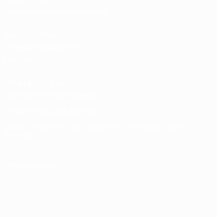
Nationalmannschaftsfußball
Shop für UEFA-
Klubwettbewerbe der
Männer
UEFA Men's Club
Competitions Memorabilia
SPRACHE &AUML;NDERN
Deutsch
English
Français
Deutsch
Русский
Español
Italiano
Português
UNS FOLGEN AUF