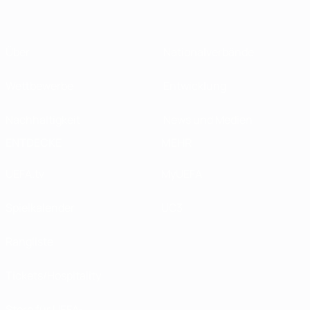
Über
Nationalverbände
Wettbewerbe
Entwicklung
Nachhaltigkeit
News und Medien
ENTDECKE
MEHR
UEFA.tv
MyUEFA
Spielkalender
UC3
Rangliste
Tickets/Hospitality
Store für UEFA-