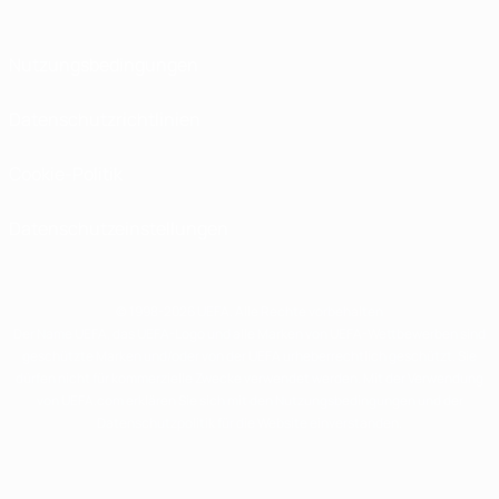
Nutzungsbedingungen
Datenschutzrichtlinien
Cookie-Politik
Datenschutzeinstellungen
© 1998-2026 UEFA. Alle Rechte vorbehalten
Der Name UEFA, das UEFA-Logo und alle Marken von UEFA-Wettbewerben sind
geschützte Marken und/oder von der UEFA urheberrechtlich geschützt. Sie
dürfen nicht für kommerzielle Zwecke verwendet werden. Mit der Verwendung
von UEFA.com erklären Sie sich mit den Nutzungsbedingungen und der
Datenschutzpolitik für die Website einverstanden.