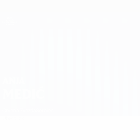
Direkt
zum
Hauptinhalt
UEFA Women's Champions League
Erhalten
Live-Ergebnisse &amp; Statistiken
UEFA Women's Champions League
Anja Medić
ANJA
MEDIĆ
Crvena Zvezda
Serbien
Überblick