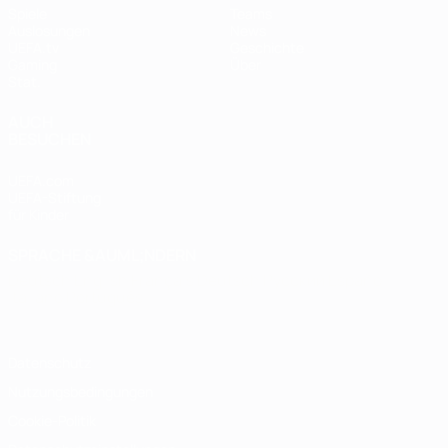
Spiele
Teams
Auslosungen
News
UEFA.tv
Geschichte
Gaming
Über
Stat.
AUCH
BESUCHEN
UEFA.com
UEFA-Stiftung
für Kinder
SPRACHE &AUML;NDERN
Deutsch
English
Français
Deutsch
Русский
Español
Italiano
Português
Datenschutz
Nutzungsbedingungen
Cookie-Politik