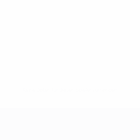
Keine Daten für diesen Spieler vorhanden
UEFA Women's Champions League