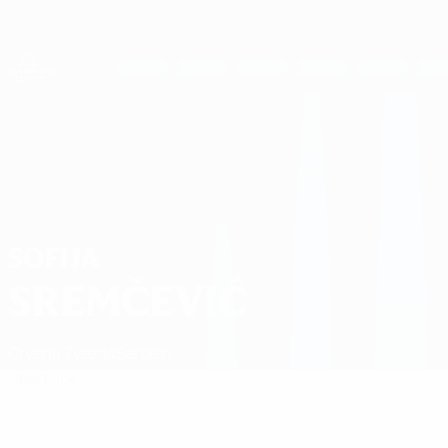
Direkt
zum
Hauptinhalt
UEFA Women's Champions League
Live-Ergebnisse &amp; Statistiken
UEFA Women's Champions League
Sofija Sremčević
SOFIJA
SREMČEVIĆ
Crvena Zvezda
Serbien
Überblick