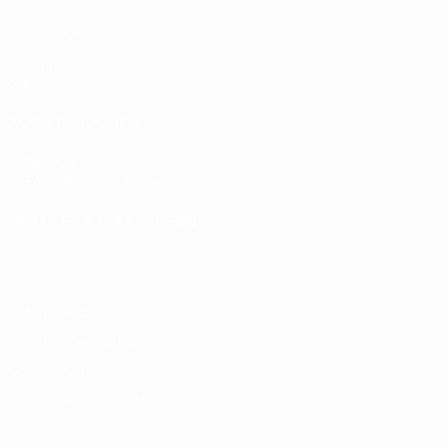
Spiele
Auslosungen
UEFA.tv
Gaming
Stat.
AUCH BESUCHEN
UEFA.com
UEFA-Stiftung für Kinder
SPRACHE &AUML;NDERN
Deutsch
English
Français
Deutsch
Русский
Español
Italiano
Datenschutz
Nutzungsbedingungen
Cookie-Politik
Datenschutzeinstellungen