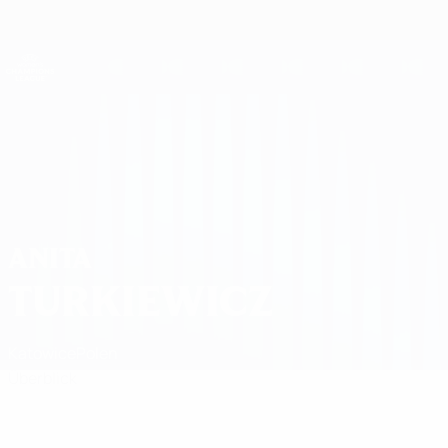
Direkt
zum
Hauptinhalt
UEFA Women's Champions League
Erhalten
Live-Ergebnisse &amp; Statistiken
UEFA Women's Champions League
Anita Turkiewicz
ANITA
TURKIEWICZ
Katowice
Polen
Überblick