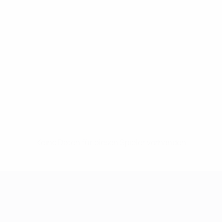
Keine Daten für diesen Spieler vorhanden
UEFA Women's Champions League