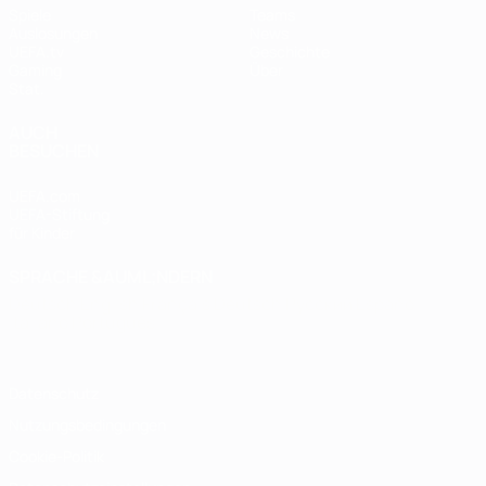
Spiele
Teams
Auslosungen
News
UEFA.tv
Geschichte
Gaming
Über
Stat.
AUCH
BESUCHEN
UEFA.com
UEFA-Stiftung
für Kinder
SPRACHE &AUML;NDERN
Deutsch
English
Français
Deutsch
Русский
Español
Italiano
Português
Datenschutz
Nutzungsbedingungen
Cookie-Politik