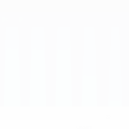
22
KLUB-RÜCKENNUMMER
Ungarn
LAND