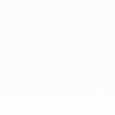
Direkt
zum
Hauptinhalt
UEFA Women's Champions League
Live-Ergebnisse &amp; Statistiken
UEFA Women's Champions League
Luca Barti 2026/27
LUCA
BARTI
Ferencváros
Ungarn
Überblick
Statistiken
Spiele
Torhüterin
POSITION
1
NATIONALTEAM-NUMMER