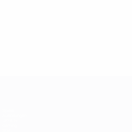
UEFA Women's Champions League
Spiele
Auslosungen
UEFA.tv
Gaming
Stat.