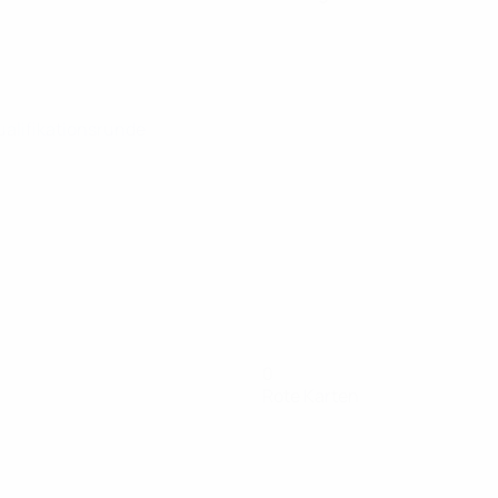
ualifikationsrunde
0
Rote Karten