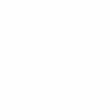
17.9.1999 (26)
GEBURTSDATUM
Nächstes Spiel
UEFA Women's Champions League
Sa 8 Aug. 2026
· Zweite Q
Wichtige Statistiken
0
Gelbe Karten