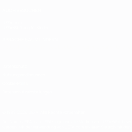
AUCH BESUCHEN
UEFA.com
UEFA-Stiftung für Kinder
SPRACHE &AUML;NDERN
Deutsch
English
Français
Deutsch
Русский
Español
Italiano
Datenschutz
Nutzungsbedingungen
Cookie-Politik
Datenschutzeinstellungen
© 1998-2026 UEFA. Alle Rechte vorbehalten
Der Name UEFA, das UEFA-Logo und alle Marken von UEFA-Wettbewerb
werden. Mit der Verwendung von UEFA.com erklären Sie sich mit den